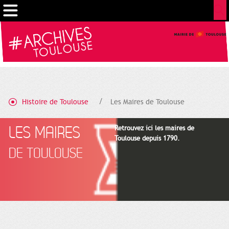
Gestion de vos préférences sur les cookies
Histoire de Toulouse
Les Maires de Toulouse
LES MAIRES
Retrouvez ici les maires de
Toulouse depuis 1790.
DE TOULOUSE