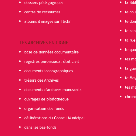
dossiers pédagogiques
la Bib
centre de ressources
le cou
albums d'images sur Flickr
le do
le can
la rue
LES ARCHIVES EN LIGNE
le qua
base de données documentaire
les ma
registres paroissiaux, état civil
la gu
documents iconographiques
le Mo
trésors des Archives
les ma
documents d'archives manuscrits
chron
ouvrages de bibliothèque
organisation des fonds
délibérations du Conseil Municipal
dans les bas-fonds