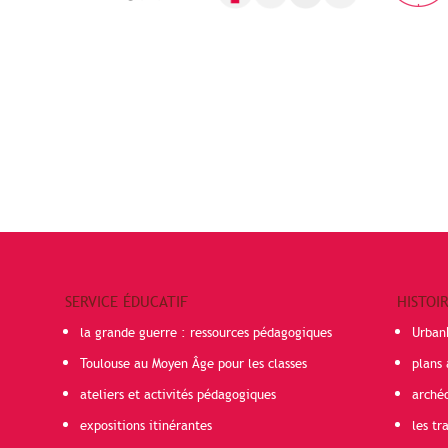
SERVICE ÉDUCATIF
HISTOI
la grande guerre : ressources pédagogiques
Urban
Toulouse au Moyen Âge pour les classes
plans 
ateliers et activités pédagogiques
arché
expositions itinérantes
les t