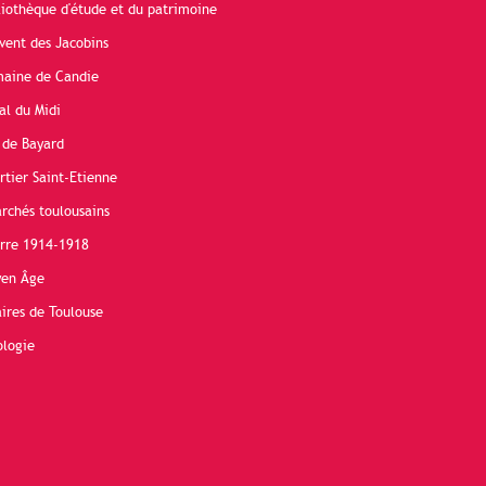
liothèque d'étude et du patrimoine
vent des Jacobins
maine de Candie
al du Midi
 de Bayard
rtier Saint-Etienne
rchés toulousains
erre 1914-1918
yen Âge
ires de Toulouse
ologie