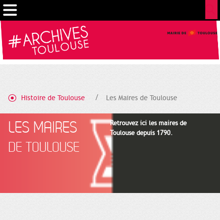
Gestion de vos préférences sur les cookies
Histoire de Toulouse
Les Maires de Toulouse
LES MAIRES
Retrouvez ici les maires de
Toulouse depuis 1790.
DE TOULOUSE