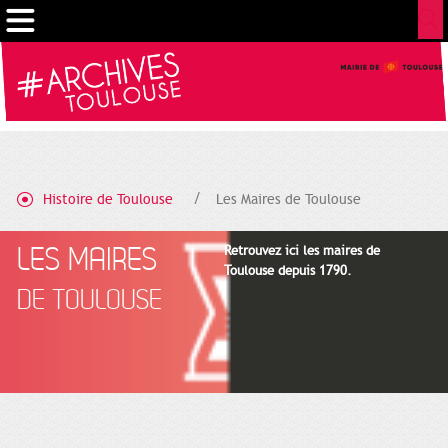
Gestion de vos préférences sur les cookies
Histoire de Toulouse
Les Maires de Toulouse
LES MAIRES
Retrouvez ici les maires de
Toulouse depuis 1790.
DE TOULOUSE