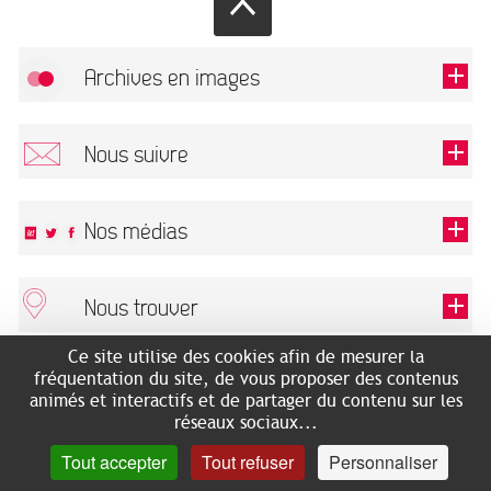
Archives en images
Autoriser
FlickR (badge) est désactivé.
Nous suivre
TOUTES LES IMAGES
Renseigner votre email pour recevoir notre lettre d'information.
Nos médias
Nous trouver
Ce champ est exigé.
OK
Ce site utilise des cookies afin de mesurer la
ARCHIVES MUNICIPALES
RECHERCHES GÉNÉALOGIQUES
fréquentation du site, de vous proposer des contenus
2 rue des Archives
NOUS CONNAÎTRE
animés et interactifs et de partager du contenu sur les
SERVICE ÉDUCATIF
31500 Toulouse
réseaux sociaux...
LES ARCHIVES EN LIGNE
Accès mobilité réduite :
Tout accepter
Tout refuser
Personnaliser
HISTOIRE DE TOULOUSE
7 avenue de Bellevue