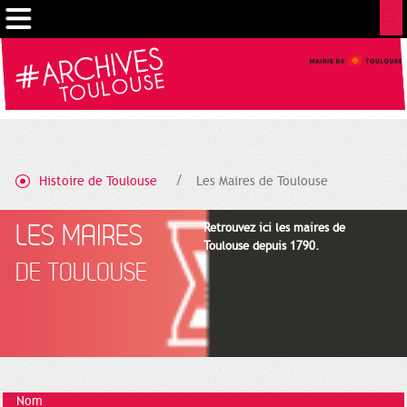
Gestion de vos préférences sur les cookies
Histoire de Toulouse
Les Maires de Toulouse
LES MAIRES
Retrouvez ici les maires de
Toulouse depuis 1790.
DE TOULOUSE
Nom