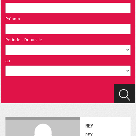
Prénom
Période - Depuis le
au
REY
REY