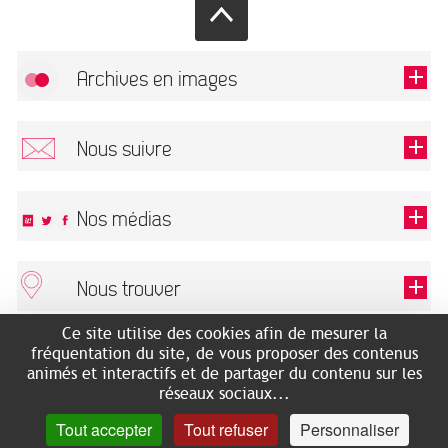
Archives en images
Autoriser
FlickR (badge) est désactivé.
Nous suivre
TOUTES LES IMAGES
Renseigner votre email pour recevoir notre lettre d'information.
Nos médias
Nous trouver
Ce champ est exigé.
OK
Ce site utilise des cookies afin de mesurer la
ARCHIVES MUNICIPALES
RECHERCHES GÉNÉALOGIQUES
fréquentation du site, de vous proposer des contenus
2 rue des Archives
NOUS CONNAÎTRE
animés et interactifs et de partager du contenu sur les
SERVICE ÉDUCATIF
31500 Toulouse
réseaux sociaux...
LES ARCHIVES EN LIGNE
Accès mobilité réduite :
Tout accepter
Tout refuser
Personnaliser
HISTOIRE DE TOULOUSE
7 avenue de Bellevue