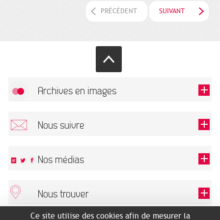
PRÉCÉDENT
SUIVANT
Archives en images
Autoriser
FlickR (badge) est désactivé.
Nous suivre
TOUTES LES IMAGES
Renseigner votre email pour recevoir notre lettre d'information.
Nos médias
Nous trouver
Ce champ est exigé.
OK
Ce site utilise des cookies afin de mesurer la
ARCHIVES MUNICIPALES