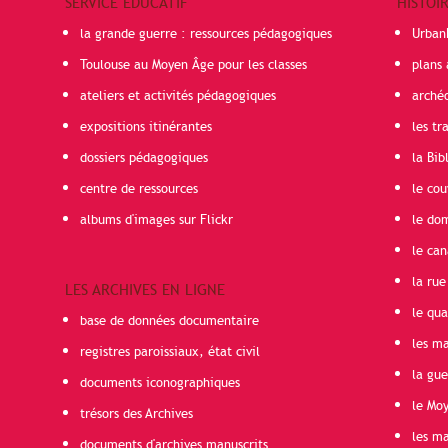
SERVICE ÉDUCATIF
HISTOI
la grande guerre : ressources pédagogiques
Urban
Toulouse au Moyen Âge pour les classes
plans 
ateliers et activités pédagogiques
arché
expositions itinérantes
les t
dossiers pédagogiques
la Bib
centre de ressources
le cou
albums d'images sur Flickr
le do
le can
la rue
LES ARCHIVES EN LIGNE
le qua
base de données documentaire
les ma
registres paroissiaux, état civil
la gu
documents iconographiques
le Mo
trésors des Archives
les ma
documents d'archives manuscrits