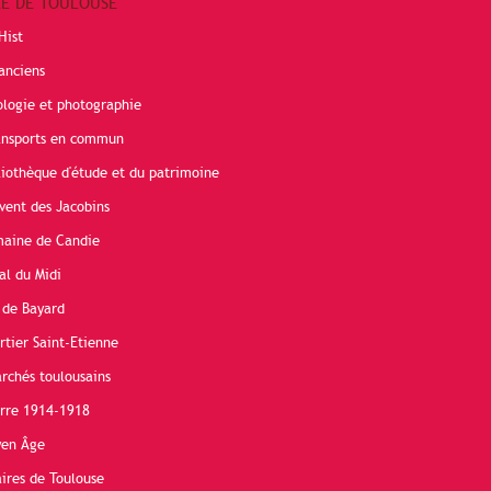
RE DE TOULOUSE
Hist
anciens
ologie et photographie
ransports en commun
liothèque d'étude et du patrimoine
vent des Jacobins
maine de Candie
al du Midi
 de Bayard
rtier Saint-Etienne
rchés toulousains
erre 1914-1918
yen Âge
ires de Toulouse