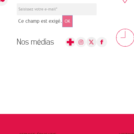
Ce champ est exigé.
OK
Nos médias