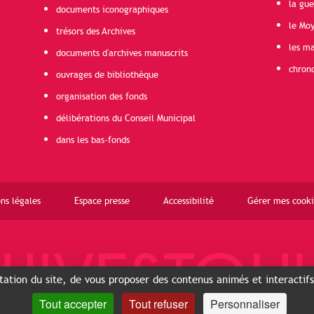
la gu
documents iconographiques
le Mo
trésors des Archives
les ma
documents d'archives manuscrits
chron
ouvrages de bibliothèque
organisation des fonds
délibérations du Conseil Municipal
dans les bas-fonds
ns légales
Espace presse
Accessibilité
Gérer mes cooki
ntation du site, de vous proposer des contenus animés et interactif
Tout accepter
Tout refuser
Personnaliser