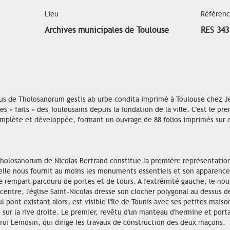
Lieu
Référen
Archives municipales de Toulouse
RES 343
Opus de Tholosanorum gestis ab urbe condita imprimé à Toulouse chez
les « faits » des Toulousains depuis la fondation de la ville. C'est le pr
omplète et développée, formant un ouvrage de 88 folios imprimés sur 
 Tholosanorum de Nicolas Bertrand constitue la première représentatio
s, elle nous fournit au moins les monuments essentiels et son apparenc
le rempart parcouru de portes et de tours. A l'extrémité gauche, le nou
centre, l'église Saint-Nicolas dresse son clocher polygonal au dessus de
 pont existant alors, est visible l'île de Tounis avec ses petites mais
 sur la rive droite. Le premier, revêtu d'un manteau d'hermine et port
roi Lemosin, qui dirige les travaux de construction des deux maçons.