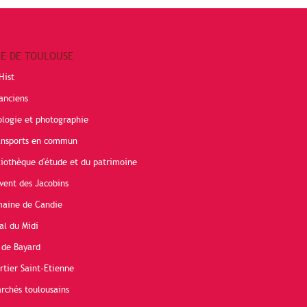
RE DE TOULOUSE
Hist
anciens
ologie et photographie
ransports en commun
liothèque d'étude et du patrimoine
vent des Jacobins
maine de Candie
al du Midi
 de Bayard
rtier Saint-Etienne
rchés toulousains