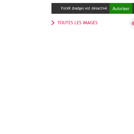
Autoriser
FlickR (badge) est désactivé.
TOUTES LES IMAGES