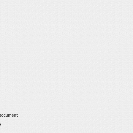
 document
e