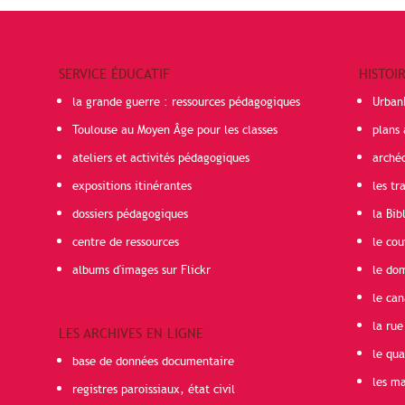
SERVICE ÉDUCATIF
HISTOI
la grande guerre : ressources pédagogiques
Urban
Toulouse au Moyen Âge pour les classes
plans 
ateliers et activités pédagogiques
arché
expositions itinérantes
les t
dossiers pédagogiques
la Bib
centre de ressources
le cou
albums d'images sur Flickr
le do
le can
la rue
LES ARCHIVES EN LIGNE
le qua
base de données documentaire
les ma
registres paroissiaux, état civil