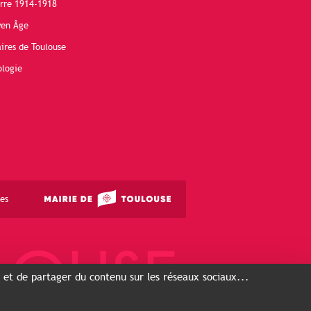
erre 1914-1918
yen Âge
ires de Toulouse
ologie
es
s et de partager du contenu sur les réseaux sociaux...