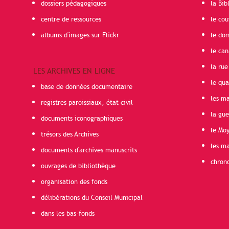
dossiers pédagogiques
la Bib
centre de ressources
le cou
albums d'images sur Flickr
le do
le can
la rue
LES ARCHIVES EN LIGNE
le qua
base de données documentaire
les ma
registres paroissiaux, état civil
la gu
documents iconographiques
le Mo
trésors des Archives
les ma
documents d'archives manuscrits
chron
ouvrages de bibliothèque
organisation des fonds
délibérations du Conseil Municipal
dans les bas-fonds