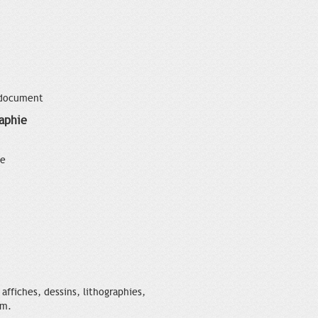
 document
aphie
ce
ffiches, dessins, lithographies,
cm.