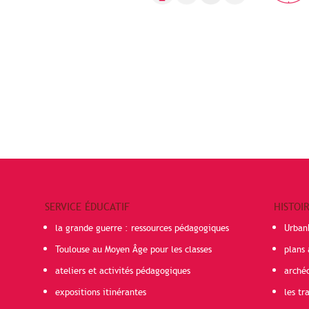
SERVICE ÉDUCATIF
HISTOI
la grande guerre : ressources pédagogiques
Urban
Toulouse au Moyen Âge pour les classes
plans 
ateliers et activités pédagogiques
arché
expositions itinérantes
les t