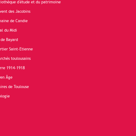
liothèque d'étude et du patrimoine
vent des Jacobins
maine de Candie
al du Midi
 de Bayard
rtier Saint-Etienne
rchés toulousains
erre 1914-1918
yen Âge
ires de Toulouse
ologie