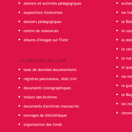
ateliers et activités pédagogiques
arché
expositions itinérantes
les t
dossiers pédagogiques
la Bib
centre de ressources
le cou
albums d'images sur Flickr
le do
le can
la rue
LES ARCHIVES EN LIGNE
le qua
base de données documentaire
les ma
registres paroissiaux, état civil
la gu
documents iconographiques
le Mo
trésors des Archives
les ma
documents d'archives manuscrits
chron
ouvrages de bibliothèque
organisation des fonds