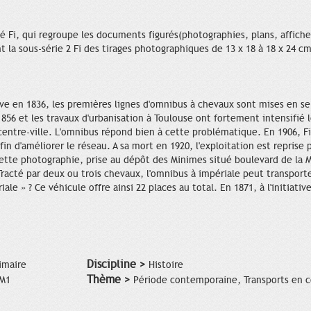
Fi, qui regroupe les documents figurés(photographies, plans, affiches
t la sous-série 2 Fi des tirages photographiques de 13 x 18 à 18 x 24 cm
ve en 1836, les premières lignes d'omnibus à chevaux sont mises en serv
856 et les travaux d'urbanisation à Toulouse ont fortement intensifié le
e centre-ville. L'omnibus répond bien à cette problématique. En 1906, 
n d'améliorer le réseau. A sa mort en 1920, l'exploitation est reprise p
ette photographie, prise au dépôt des Minimes situé boulevard de la
Tracté par deux ou trois chevaux, l'omnibus à impériale peut transporter
riale » ? Ce véhicule offre ainsi 22 places au total. En 1871, à l'initiat
Discipline >
imaire
Histoire
Thème >
CM1
Période contemporaine, Transports en