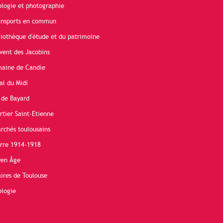
ologie et photographie
ransports en commun
liothèque d'étude et du patrimoine
vent des Jacobins
maine de Candie
al du Midi
 de Bayard
rtier Saint-Etienne
rchés toulousains
erre 1914-1918
yen Âge
ires de Toulouse
ologie