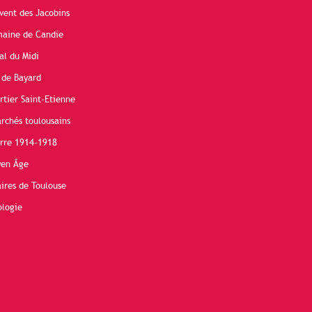
vent des Jacobins
maine de Candie
al du Midi
 de Bayard
rtier Saint-Etienne
rchés toulousains
erre 1914-1918
yen Âge
ires de Toulouse
ologie