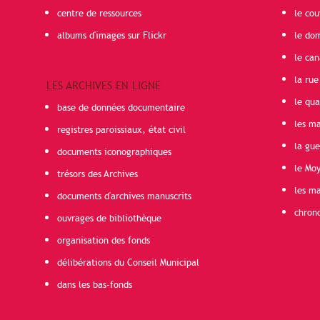
centre de ressources
le cou
albums d'images sur Flickr
le do
le can
la rue
LES ARCHIVES EN LIGNE
le qua
base de données documentaire
les ma
registres paroissiaux, état civil
la gu
documents iconographiques
le Mo
trésors des Archives
les ma
documents d'archives manuscrits
chron
ouvrages de bibliothèque
organisation des fonds
délibérations du Conseil Municipal
dans les bas-fonds