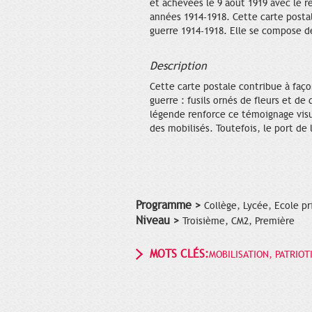
et achevées le 9 août 1919 avec le r
années 1914-1918. Cette carte postale
guerre 1914-1918. Elle se compose de
Description
Cette carte postale contribue à faç
guerre : fusils ornés de fleurs et d
légende renforce ce témoignage visue
des mobilisés. Toutefois, le port de
Programme >
Collège, Lycée, Ecole pr
Niveau >
Troisième, CM2, Première
MOTS CLÉS:
MOBILISATION, PATRIOT