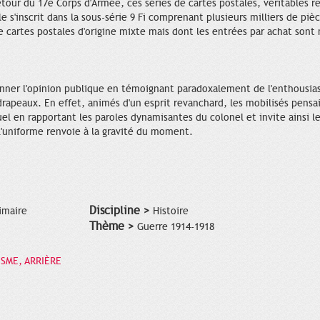
etour du 17e Corps d'Armée, ces séries de cartes postales, véritables r
 s'inscrit dans la sous-série 9 Fi comprenant plusieurs milliers de piè
 cartes postales d'origine mixte mais dont les entrées par achat sont 
onner l'opinion publique en témoignant paradoxalement de l'enthousias
e drapeaux. En effet, animés d'un esprit revanchard, les mobilisés pens
l en rapportant les paroles dynamisantes du colonel et invite ainsi le
 l'uniforme renvoie à la gravité du moment.
Discipline >
imaire
Histoire
Thème >
Guerre 1914-1918
ISME, ARRIÈRE