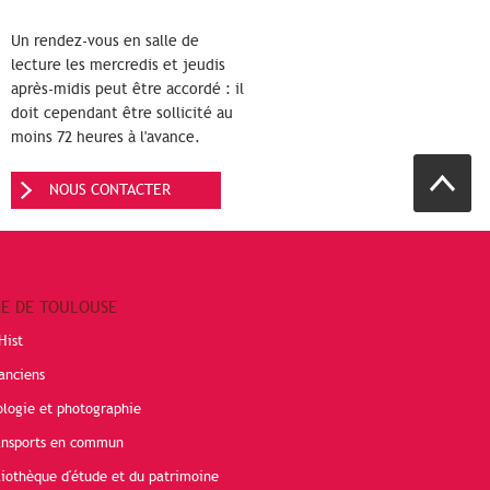
Un rendez-vous en salle de
lecture les mercredis et jeudis
après-midis peut être accordé : il
doit cependant être sollicité au
moins 72 heures à l'avance.
NOUS CONTACTER
RE DE TOULOUSE
Hist
anciens
ologie et photographie
ransports en commun
liothèque d'étude et du patrimoine