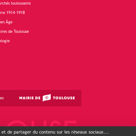
rchés toulousains
erre 1914-1918
yen Âge
ires de Toulouse
ologie
es
s et de partager du contenu sur les réseaux sociaux...