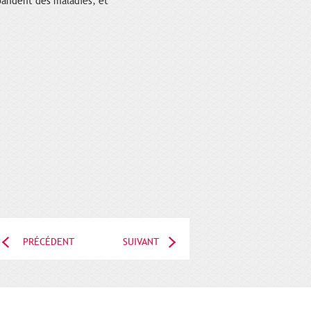
épandent des maladies, et
PRÉCÉDENT
SUIVANT