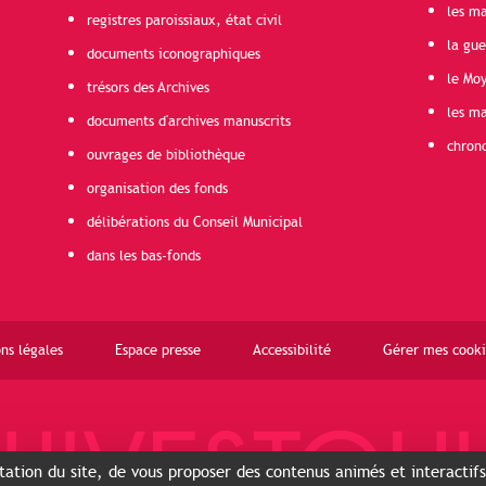
les ma
registres paroissiaux, état civil
la gu
documents iconographiques
le Mo
trésors des Archives
les ma
documents d'archives manuscrits
chron
ouvrages de bibliothèque
organisation des fonds
délibérations du Conseil Municipal
dans les bas-fonds
ns légales
Espace presse
Accessibilité
Gérer mes cooki
ntation du site, de vous proposer des contenus animés et interactif