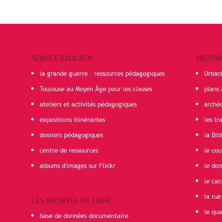
SERVICE ÉDUCATIF
HISTOI
la grande guerre : ressources pédagogiques
Urban
Toulouse au Moyen Âge pour les classes
plans 
ateliers et activités pédagogiques
arché
expositions itinérantes
les t
dossiers pédagogiques
la Bib
centre de ressources
le cou
albums d'images sur Flickr
le do
le can
la rue
LES ARCHIVES EN LIGNE
le qua
base de données documentaire