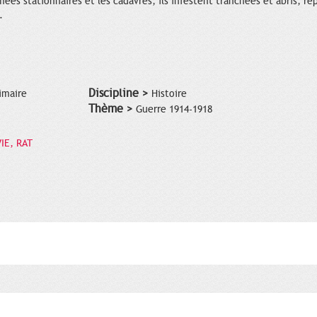
mées stationnaires et les cadavres, ils infestent tranchées et abris, r
.
Discipline >
imaire
Histoire
Thème >
Guerre 1914-1918
IE, RAT