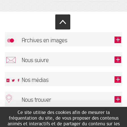
Archives en images
Autoriser
FlickR (badge) est désactivé.
Nous suivre
TOUTES LES IMAGES
Renseigner votre email pour recevoir notre lettre d'information.
Nos médias
Nous trouver
Ce champ est exigé.
OK
Ce site utilise des cookies afin de mesurer la
ARCHIVES MUNICIPALES
RECHERCHES GÉNÉALOGIQUES
fréquentation du site, de vous proposer des contenus
2 rue des Archives
NOUS CONNAÎTRE
animés et interactifs et de partager du contenu sur les