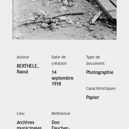
Auteur
Date de
Type de
création
document
BERTHELE,
Raoul
14
Photographie
septembre
1918
Caractéristiques
Papier
Lieu
Référence
Archives
Don
municipales
Faucher-