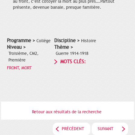
au front, c’est côtoyer la mort au plus près….Partout
présente, devenue banale, presque familière.
Programme >
Discipline >
Collège
Histoire
Niveau >
Thème >
Troisième, CM2,
Guerre 1914-1918
Première
MOTS CLÉS:
FRONT, MORT
Retour aux résultats de la recherche
PRÉCÉDENT
SUIVANT