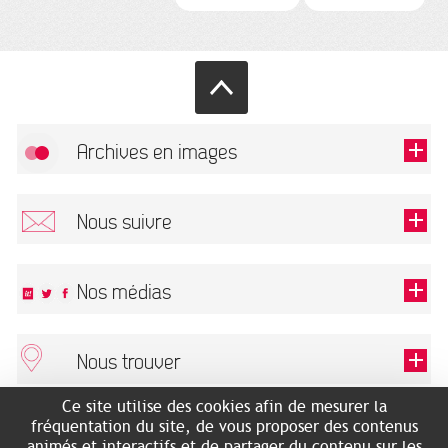
Archives en images
Autoriser
FlickR (badge) est désactivé.
Nous suivre
TOUTES LES IMAGES
Renseigner votre email pour recevoir notre lettre d'information.
Nos médias
Nous trouver
Ce champ est exigé.
OK
Ce site utilise des cookies afin de mesurer la
ARCHIVES MUNICIPALES
RECHERCHES GÉNÉALOGIQUES
fréquentation du site, de vous proposer des contenus
2 rue des Archives
NOUS CONNAÎTRE
animés et interactifs et de partager du contenu sur les