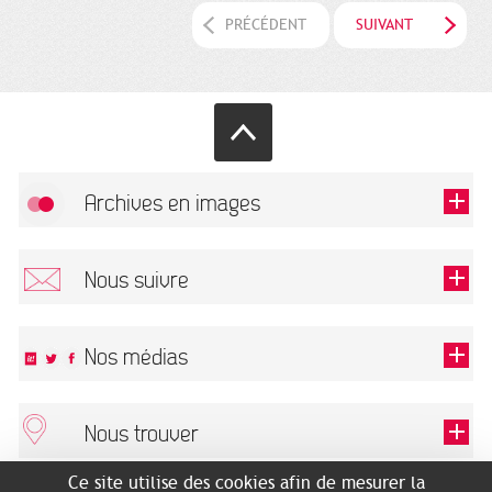
PRÉCÉDENT
SUIVANT
Archives en images
Autoriser
FlickR (badge) est désactivé.
Nous suivre
TOUTES LES IMAGES
Renseigner votre email pour recevoir notre lettre d'information.
Nos médias
Nous trouver
Ce champ est exigé.
OK
Ce site utilise des cookies afin de mesurer la
ARCHIVES MUNICIPALES