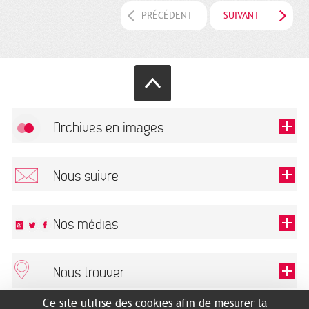
PRÉCÉDENT
SUIVANT
Archives en images
Autoriser
FlickR (badge) est désactivé.
Nous suivre
TOUTES LES IMAGES
Renseigner votre email pour recevoir notre lettre d'information.
Nos médias
Nous trouver
Ce champ est exigé.
OK
Ce site utilise des cookies afin de mesurer la
ARCHIVES MUNICIPALES