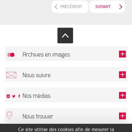
PRÉCÉDENT
SUIVANT
Archives en images
Autoriser
FlickR (badge) est désactivé.
Nous suivre
TOUTES LES IMAGES
Renseigner votre email pour recevoir notre lettre d'information.
Nos médias
Nous trouver
Ce champ est exigé.
OK
Ce site utilise des cookies afin de mesurer la
ARCHIVES MUNICIPALES