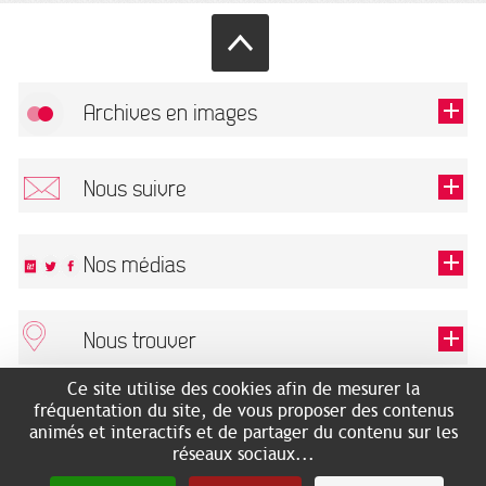
Archives en images
Autoriser
FlickR (badge) est désactivé.
Nous suivre
TOUTES LES IMAGES
Renseigner votre email pour recevoir notre lettre d'information.
Nos médias
Nous trouver
Ce champ est exigé.
OK
Ce site utilise des cookies afin de mesurer la
ARCHIVES MUNICIPALES
RECHERCHES GÉNÉALOGIQUES
fréquentation du site, de vous proposer des contenus
2 rue des Archives
NOUS CONNAÎTRE
animés et interactifs et de partager du contenu sur les
SERVICE ÉDUCATIF
31500 Toulouse
réseaux sociaux...
LES ARCHIVES EN LIGNE
Accès mobilité réduite :