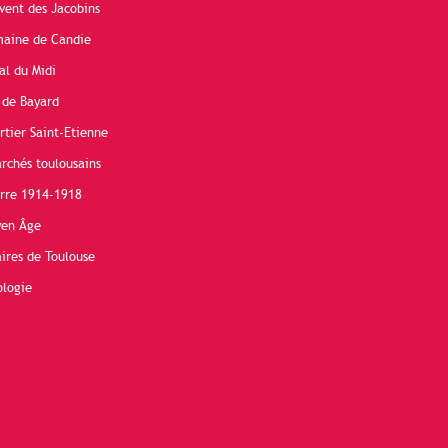
vent des Jacobins
maine de Candie
al du Midi
 de Bayard
rtier Saint-Etienne
rchés toulousains
erre 1914-1918
yen Âge
ires de Toulouse
ologie