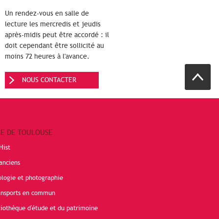
Un rendez-vous en salle de
lecture les mercredis et jeudis
après-midis peut être accordé : il
doit cependant être sollicité au
moins 72 heures à l'avance.
NOUS CONTACTER
RE DE TOULOUSE
Hist
anciens
ologie et photographie
ransports en commun
liothèque d'étude et du patrimoine