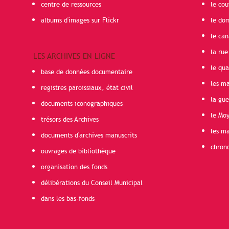
centre de ressources
le cou
albums d'images sur Flickr
le do
le can
la rue
LES ARCHIVES EN LIGNE
le qua
base de données documentaire
les ma
registres paroissiaux, état civil
la gu
documents iconographiques
le Mo
trésors des Archives
les ma
documents d'archives manuscrits
chron
ouvrages de bibliothèque
organisation des fonds
délibérations du Conseil Municipal
dans les bas-fonds