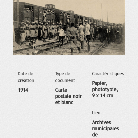
Date de
Type de
Caractéristiques
création
document
Papier,
phototypie,
1914
Carte
9 x 14 cm
postale noir
et blanc
Lieu
Archives
municipales
de