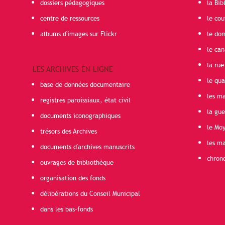
dossiers pédagogiques
la Bib
centre de ressources
le cou
albums d'images sur Flickr
le do
le can
la rue
LES ARCHIVES EN LIGNE
le qua
base de données documentaire
les ma
registres paroissiaux, état civil
la gu
documents iconographiques
le Mo
trésors des Archives
les ma
documents d'archives manuscrits
chron
ouvrages de bibliothèque
organisation des fonds
délibérations du Conseil Municipal
dans les bas-fonds