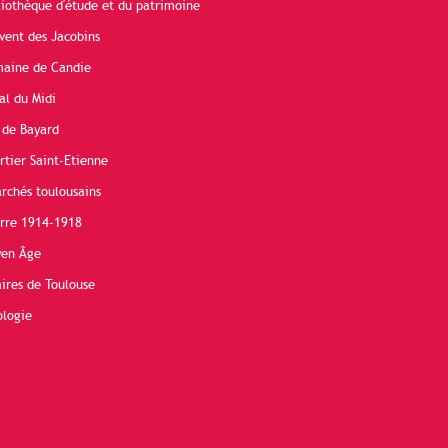
liothèque d'étude et du patrimoine
vent des Jacobins
maine de Candie
al du Midi
 de Bayard
rtier Saint-Etienne
rchés toulousains
erre 1914-1918
yen Âge
ires de Toulouse
ologie