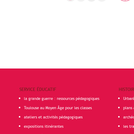
SERVICE ÉDUCATIF
HISTOI
la grande guerre : ressources pédagogiques
Urban
Toulouse au Moyen Âge pour les classes
plans 
ateliers et activités pédagogiques
arché
expositions itinérantes
les t