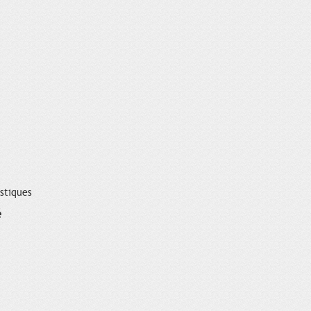
istiques
é