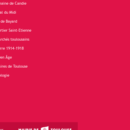
maine de Candie
al du Midi
 de Bayard
rtier Saint-Etienne
rchés toulousains
erre 1914-1918
yen Âge
ires de Toulouse
ologie
es