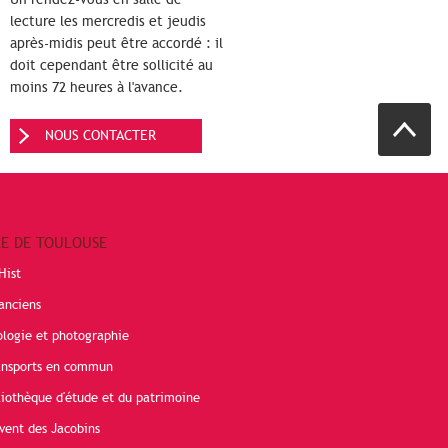
lecture les mercredis et jeudis
après-midis peut être accordé : il
doit cependant être sollicité au
moins 72 heures à l'avance.
NOUS CONTACTER
RE DE TOULOUSE
Hist
anciens
ologie et photographie
ransports en commun
liothèque d'étude et du patrimoine
vent des Jacobins