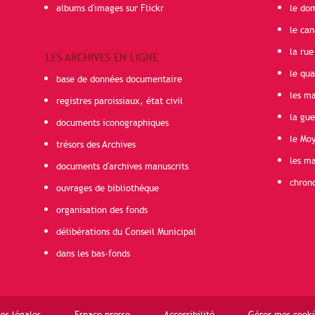
albums d'images sur Flickr
le do
le can
la rue
LES ARCHIVES EN LIGNE
le qua
base de données documentaire
les ma
registres paroissiaux, état civil
la gu
documents iconographiques
le Mo
trésors des Archives
les ma
documents d'archives manuscrits
chron
ouvrages de bibliothèque
organisation des fonds
délibérations du Conseil Municipal
dans les bas-fonds
ns légales
Espace presse
Accessibilité
Gérer mes cooki