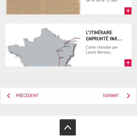
de la série 1Z des
archives privées. La
série Z comprend
les...
L’ITINÉRAIRE
EMPRUNTÉ PAR...
Carte réalisée par
Laure Moreau,
chargée de projet SIG
et multimédia aux
Archives...
PRÉCÉDENT
SUIVANT