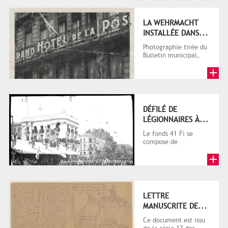
l'initiative...
LA WEHRMACHT
INSTALLÉE DANS...
Photographie tirée du
Bulletin municipal,
numéro spécial
d’octobre 1944, p. 21.
Le...
DÉFILÉ DE
LÉGIONNAIRES À...
Le fonds 41 Fi se
compose de
documents acquis à
partir de 2003 par les
Archives...
LETTRE
MANUSCRITE DE...
Ce document est issu