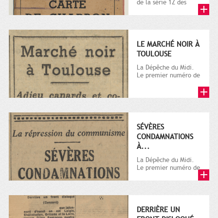
de la série 1Z des
archives privées. La
série Z comprend
les...
LE MARCHÉ NOIR À
TOULOUSE
La Dépêche du Midi.
Le premier numéro de
La Dépêche de
Toulouse paraît le 2
octobre...
SÉVÈRES
CONDAMNATIONS
À...
La Dépêche du Midi.
Le premier numéro de
La Dépêche de
Toulouse paraît le 2
octobre...
DERRIÈRE UN