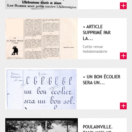
Rapide du 17
novembre 1905 au 15
novembre 1908...
« ARTICLE
SUPPRIMÉ PAR
LA...
Cette revue
hebdomadaire
satirique apparut en
1906 tout d'abord,
puis entre 1911 et...
« UN BON ÉCOLIER
SERA UN...
POULAINVILLE.