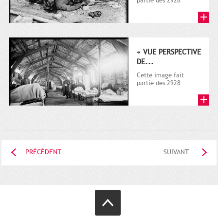
partie des 2928
documents (dont la
plupart sur la guerre
1914-1918)...
« VUE PERSPECTIVE
DE...
Cette image fait
partie des 2928
documents (dont la
plupart sur la guerre
1914-1918)...
PRÉCÉDENT
SUIVANT