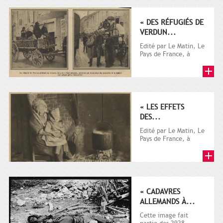
« DES RÉFUGIÉS DE
VERDUN...
Edité par Le Matin, Le
Pays de France, à
l'origine destiné à la
promotion
touristique,...
« LES EFFETS
DES...
Edité par Le Matin, Le
Pays de France, à
l'origine destiné à la
promotion
touristique,...
« CADAVRES
ALLEMANDS À...
Cette image fait