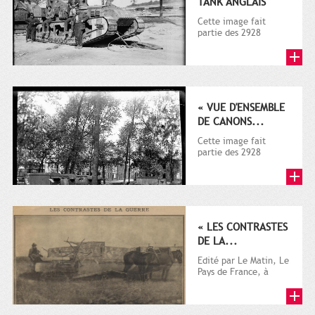
TANK ANGLAIS
Cette image fait
partie des 2928
documents (dont la
plupart sur la guerre
1914-1918)...
« VUE D'ENSEMBLE
DE CANONS...
Cette image fait
partie des 2928
documents (dont la
plupart sur la guerre
1914-1918)...
« LES CONTRASTES
DE LA...
Edité par Le Matin, Le
Pays de France, à
l'origine destiné à la
promotion
touristique,...