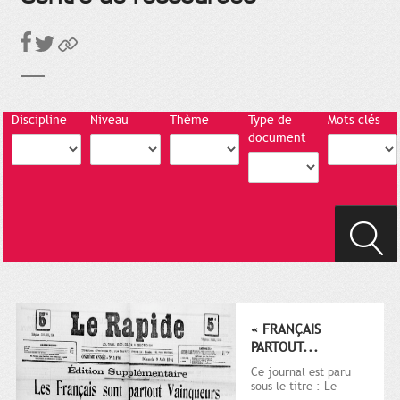
Discipline
Niveau
Thème
Type de
Mots clés
document
« FRANÇAIS
PARTOUT...
Ce journal est paru
sous le titre : Le