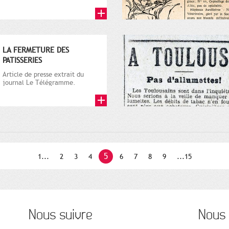
plupart sur la guerre 1914-
1918)...
LA FERMETURE DES
PATISSERIES
Article de presse extrait du
journal Le Télégramme.
5
1...
2
3
4
6
7
8
9
...15
Nous suivre
Nous 