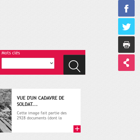
Mots clés
VUE D'UN CADAVRE DE
SOLDAT...
Cette image fait partie des
2928 documents (dont la
plupart sur la guerre 1914-
1918)...