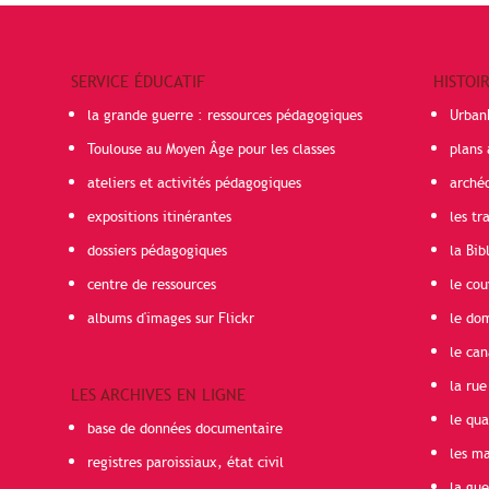
SERVICE ÉDUCATIF
HISTOI
la grande guerre : ressources pédagogiques
Urban
Toulouse au Moyen Âge pour les classes
plans 
ateliers et activités pédagogiques
arché
expositions itinérantes
les t
dossiers pédagogiques
la Bib
centre de ressources
le cou
albums d'images sur Flickr
le do
le can
la rue
LES ARCHIVES EN LIGNE
le qua
base de données documentaire
les ma
registres paroissiaux, état civil
la gu