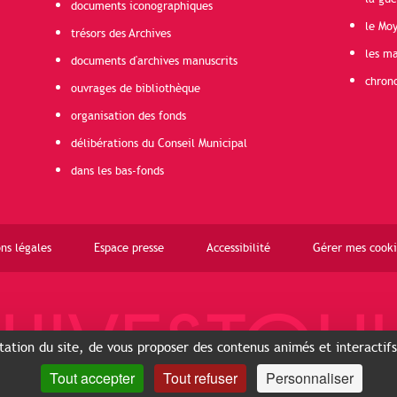
documents iconographiques
le Mo
trésors des Archives
les ma
documents d'archives manuscrits
chron
ouvrages de bibliothèque
organisation des fonds
délibérations du Conseil Municipal
dans les bas-fonds
ns légales
Espace presse
Accessibilité
Gérer mes cooki
ntation du site, de vous proposer des contenus animés et interactif
Tout accepter
Tout refuser
Personnaliser