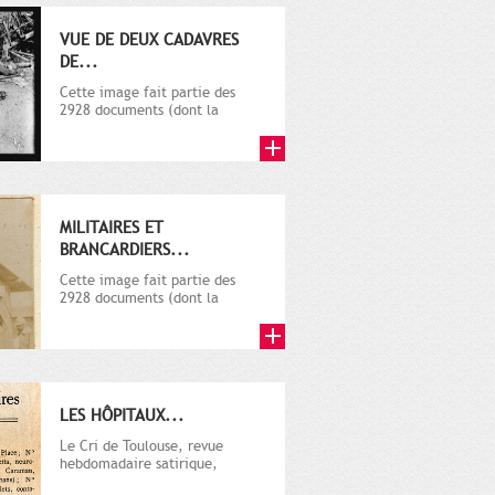
VUE DE DEUX CADAVRES
DE...
Cette image fait partie des
2928 documents (dont la
plupart sur la guerre 1914-
1918)...
MILITAIRES ET
BRANCARDIERS...
Cette image fait partie des
2928 documents (dont la
plupart sur la guerre 1914-
1918)...
LES HÔPITAUX...
Le Cri de Toulouse, revue
hebdomadaire satirique,
apparut en 1906 tout d'abord,