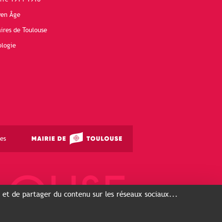
yen Âge
ires de Toulouse
ologie
es
s et de partager du contenu sur les réseaux sociaux...