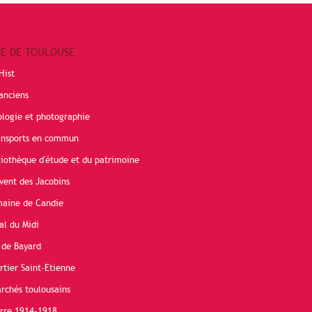
RE DE TOULOUSE
Hist
anciens
ologie et photographie
ransports en commun
liothèque d'étude et du patrimoine
vent des Jacobins
maine de Candie
al du Midi
 de Bayard
rtier Saint-Etienne
rchés toulousains
erre 1914-1918