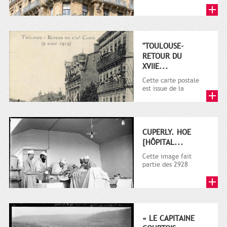
Toulouse gèrent,
mutualisent, mettent
en valeur et...
"TOULOUSE-
RETOUR DU
XVIIE...
Cette carte postale
est issue de la
collection de la
Maison Provost.. Il
s'agit d'une...
CUPERLY. HOE
[HÔPITAL...
Cette image fait
partie des 2928
documents (dont la
plupart sur la guerre
1914-1918)...
« LE CAPITAINE