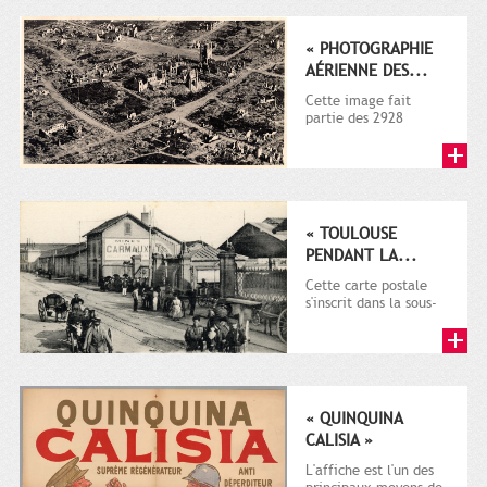
1914-1918)...
« PHOTOGRAPHIE
AÉRIENNE DES...
Cette image fait
partie des 2928
documents (dont la
plupart sur la guerre
1914-1918)...
« TOULOUSE
PENDANT LA...
Cette carte postale
s'inscrit dans la sous-
série 9 Fi comprenant
plusieurs milliers de...
« QUINQUINA
CALISIA »
L'affiche est l'un des