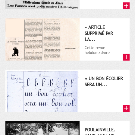
Rapide du 17
novembre 1905 au 15
novembre 1908...
« ARTICLE
SUPPRIMÉ PAR
LA...
Cette revue
hebdomadaire
satirique apparut en
1906 tout d'abord,
puis entre 1911 et...
« UN BON ÉCOLIER
SERA UN...
POULAINVILLE.