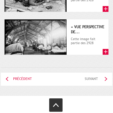
partie des 2928
documents (dont la
plupart sur la guerre
1914-1918)...
« VUE PERSPECTIVE
DE...
Cette image fait
partie des 2928
documents (dont la
plupart sur la guerre
1914-1918)...
PRÉCÉDENT
SUIVANT