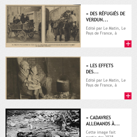
« DES RÉFUGIÉS DE
VERDUN...
Edité par Le Matin, Le
Pays de France, à
l'origine destiné à la
promotion
touristique,...
« LES EFFETS
DES...
Edité par Le Matin, Le
Pays de France, à
l'origine destiné à la
promotion
touristique,...
« CADAVRES
ALLEMANDS À...
Cette image fait