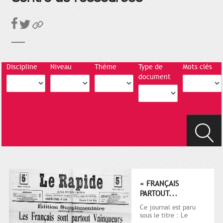
Discipline
Niveau
Thème
Type de
Mots clés
document
« FRANÇAIS
PARTOUT...
Ce journal est paru
sous le titre : Le