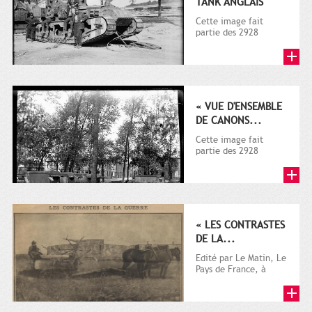
TANK ANGLAIS
Cette image fait
partie des 2928
documents (dont la
plupart sur la guerre
1914-1918)...
« VUE D'ENSEMBLE
DE CANONS...
Cette image fait
partie des 2928
documents (dont la
plupart sur la guerre
1914-1918)...
« LES CONTRASTES
DE LA...
Edité par Le Matin, Le
Pays de France, à
l'origine destiné à la
promotion
touristique,...