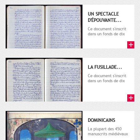
UN SPECTACLE
D'ÉPOUVANTE...
Ce document s'inscrit
dans un fonds de dix
cahiers manuscrits
rédigés sur la
première...
LA FUSILLADE...
Ce document s'inscrit
dans un fonds de dix
cahiers manuscrits
rédigés sur la
première...
DOMINICAINS
La plupart des 450
manuscrits médiévaux
conservés à la