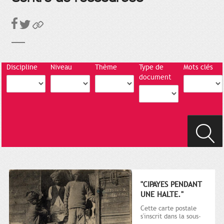
Discipline
Niveau
Thème
Type de
Mots clés
document
"CIPAYES PENDANT
UNE HALTE."
Cette carte postale
s'inscrit dans la sous-