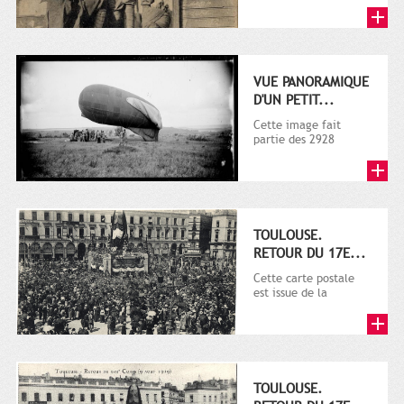
série 9 Fi comprenant
plusieurs milliers de...
VUE PANORAMIQUE
D'UN PETIT...
Cette image fait
partie des 2928
documents (dont la
plupart sur la guerre
1914-1918)...
TOULOUSE.
RETOUR DU 17E...
Cette carte postale
est issue de la
collection de la
Maison Provost.. Il
s'agit d'une...
TOULOUSE.