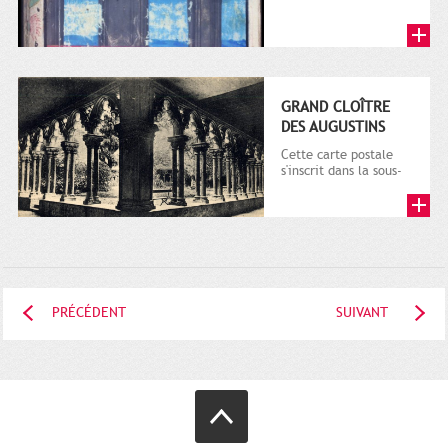
bibliothèque
municipale de...
GRAND CLOÎTRE
DES AUGUSTINS
Cette carte postale
s'inscrit dans la sous-
série 9 Fi comprenant
plusieurs milliers de...
PRÉCÉDENT
SUIVANT