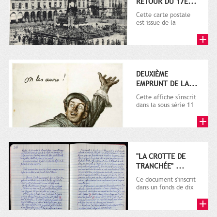
RETOUR DU 17E...
Cette carte postale
est issue de la
collection de la
Maison Provost.. Il
s'agit d'une...
DEUXIÈME
EMPRUNT DE LA...
Cette affiche s'inscrit
dans la sous série 11
Fi composée de
documents d'origine
mixte...
"LA CROTTE DE
TRANCHÉE" ...
Ce document s'inscrit
dans un fonds de dix
cahiers manuscrits
rédigés sur la
première...