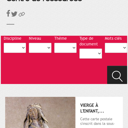
Discipline
Niveau
Thème
Type de
Mots clés
document
VIERGE À
L'ENFANT,...
Cette carte postale
s'inscrit dans la sous-