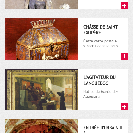
série 9 Fi comprenant
plusieurs milliers de...
CHÂSSE DE SAINT
EXUPÈRE
Cette carte postale
s'inscrit dans la sous-
série 9 Fi comprenant
plusieurs milliers de...
L'AGITATEUR DU
LANGUEDOC
Notice du Musée des
Augustins
(http://www.augustins.org)
: Originaire de
Montpellier,...
ENTRÉE D'URBAIN II