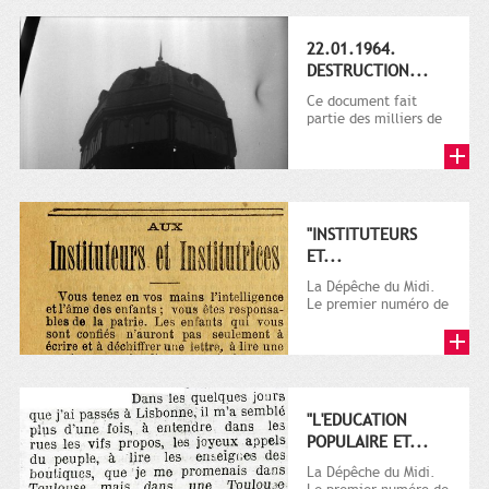
22.01.1964.
DESTRUCTION...
Ce document fait
partie des milliers de
photographies cédées
par André Cros à la
ville...
"INSTITUTEURS
ET...
La Dépêche du Midi.
Le premier numéro de
La Dépêche de
Toulouse paraît le 2
octobre...
"L'EDUCATION
POPULAIRE ET...
La Dépêche du Midi.