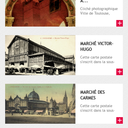
À...
Cliché photographique
Ville de Toulouse,
Direction de la
Communication.
MARCHÉ VICTOR-
HUGO
Cette carte postale
s'inscrit dans la sous-
série 9 Fi comprenant
plusieurs milliers de...
MARCHÉ DES
CARMES
Cette carte postale
s'inscrit dans la sous-
série 9 Fi comprenant
plusieurs milliers de...