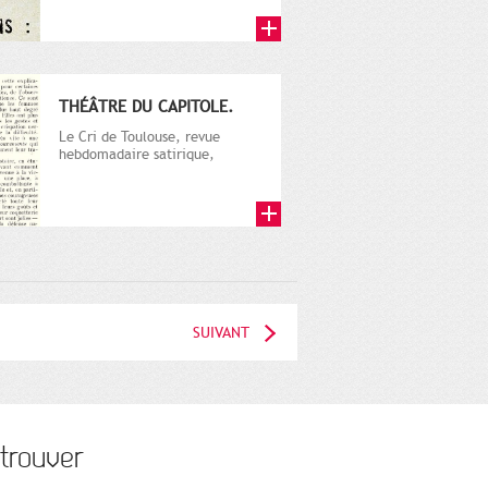
de...
THÉÂTRE DU CAPITOLE.
Le Cri de Toulouse, revue
hebdomadaire satirique,
apparut en 1906 tout d'abord,
puis...
SUIVANT
trouver