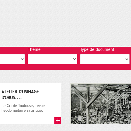
Thème
Type de document
ATELIER D'USINAGE
D'OBUS....
Le Cri de Toulouse, revue
hebdomadaire satirique,
apparut en 1906 tout d'abord,
puis...