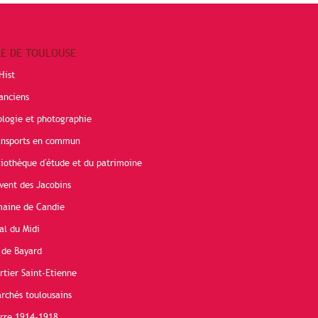
RE DE TOULOUSE
Hist
anciens
ologie et photographie
ransports en commun
liothèque d'étude et du patrimoine
vent des Jacobins
maine de Candie
al du Midi
 de Bayard
rtier Saint-Etienne
rchés toulousains
erre 1914-1918