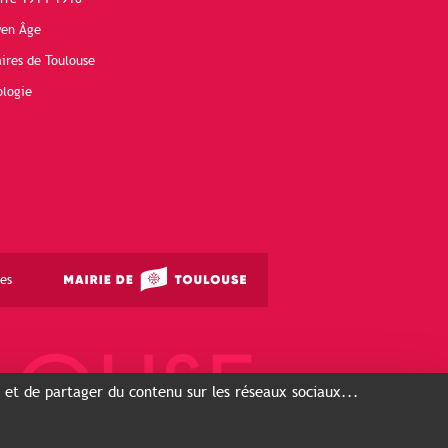
yen Âge
ires de Toulouse
ologie
es
s et de partager du contenu sur les réseaux sociaux...