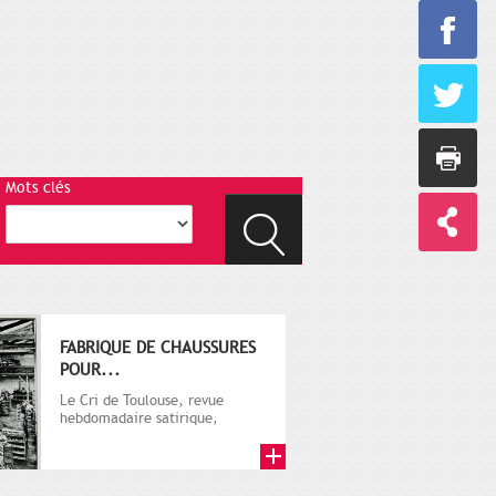
Mots clés
FABRIQUE DE CHAUSSURES
POUR...
Le Cri de Toulouse, revue
hebdomadaire satirique,
apparut en 1906 tout d'abord,
puis...