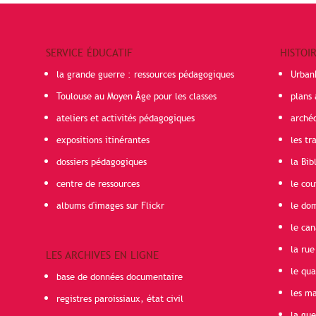
SERVICE ÉDUCATIF
HISTOI
la grande guerre : ressources pédagogiques
Urban
Toulouse au Moyen Âge pour les classes
plans 
ateliers et activités pédagogiques
arché
expositions itinérantes
les t
dossiers pédagogiques
la Bib
centre de ressources
le cou
albums d'images sur Flickr
le do
le can
la rue
LES ARCHIVES EN LIGNE
le qua
base de données documentaire
les ma
registres paroissiaux, état civil
la gu