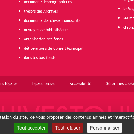
documents iconographiques
le Mo
trésors des Archives
les ma
documents d'archives manuscrits
chron
ouvrages de bibliothèque
organisation des fonds
délibérations du Conseil Municipal
dans les bas-fonds
ns légales
Espace presse
Accessibilité
Gérer mes cooki
ntation du site, de vous proposer des contenus animés et interactif
Tout accepter
Tout refuser
Personnaliser