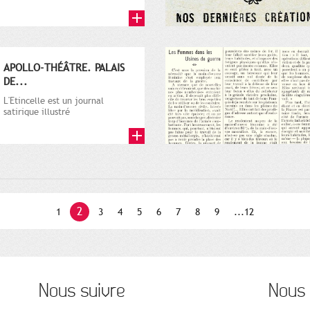
hebdomadaire. Il rend compte
de...
APOLLO-THÉÂTRE. PALAIS
DE...
L'Etincelle est un journal
satirique illustré
hebdomadaire. Il rend compte
de...
2
1
3
4
5
6
7
8
9
...12
Nous suivre
Nous 