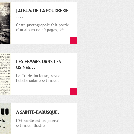
[ALBUM DE LA POUDRERIE
:...
Cette photographie fait partie
d'un album de 50 pages, 99
photos sur la poudrerie de...
LES FEMMES DANS LES
USINES...
Le Cri de Toulouse, revue
hebdomadaire satirique,
apparut en 1906 tout d'abord,
puis...
A SAINTE-EMBUSQUE.
L'Etincelle est un journal
satirique illustré
hebdomadaire. Il rend compte