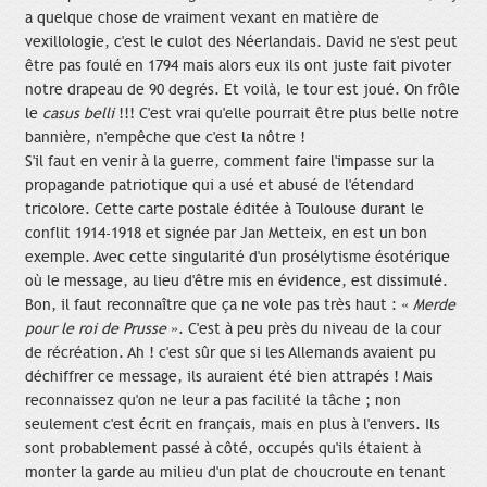
a quelque chose de vraiment vexant en matière de
vexillologie, c'est le culot des Néerlandais. David ne s'est peut
être pas foulé en 1794 mais alors eux ils ont juste fait pivoter
notre drapeau de 90 degrés. Et voilà, le tour est joué. On frôle
le
casus belli
!!! C'est vrai qu'elle pourrait être plus belle notre
bannière, n'empêche que c'est la nôtre !
S'il faut en venir à la guerre, comment faire l'impasse sur la
propagande patriotique qui a usé et abusé de l'étendard
tricolore. Cette carte postale éditée à Toulouse durant le
conflit 1914-1918 et signée par Jan Metteix, en est un bon
exemple. Avec cette singularité d'un prosélytisme ésotérique
où le message, au lieu d'être mis en évidence, est dissimulé.
Bon, il faut reconnaître que ça ne vole pas très haut : «
Merde
pour le roi de Prusse
». C'est à peu près du niveau de la cour
de récréation. Ah ! c'est sûr que si les Allemands avaient pu
déchiffrer ce message, ils auraient été bien attrapés ! Mais
reconnaissez qu'on ne leur a pas facilité la tâche ; non
seulement c'est écrit en français, mais en plus à l'envers. Ils
sont probablement passé à côté, occupés qu'ils étaient à
monter la garde au milieu d'un plat de choucroute en tenant