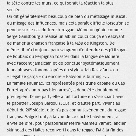
la tête contre les murs, ce qui serait la réaction la plus
sensée.
On dit généralement beaucoup de bien du métissage musical,
du mixage des influences, mais cela paraît difficile lorsqu'on se
penche sur le cas du french-reggae. Même un génie comme
Serge Gainsbourg a réalisé un album couci-couça en essayant
de marier la chanson française à la
vibe
de Kingston. De
même, il m'a toujours paru saugrenu d'entendre des p'tits gars
de Roubaix ou Perpignan toaster dans la langue de Molière
avec l'accent jamaïcain et de ponctuer systématiquement
leurs phrases d'onomatopées du style « Jah Rastafari » ou
« Legalize ganja » ou encore « Babylon is burning »...
La famille Pauilhac, ici représentée près d'une cabane du Cap
Ferret après un repas bien arrosé, a donc été doublement
privilégiée. D'une part, elle a fait fortune en s'associant avec
le papetier Joseph Bardou (JOB), et d'autre part, vivant au
e
début du 20
siècle, elle n'a pas connu l'avènement du reggae
français. Malgré tout, à la vue de ce cliché babylonien, j'ai
envie de dire, pour paraphraser Pierre-Mathieu Vilmet, ancien
skinhead des Halles reconverti dans le reggae FM à la fin des