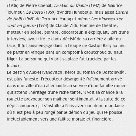
(1936) de Pierre Chenal,
La Main du Diable
(1942) de Maurice
Tourneur,
Le Bossu
(1959) d'André Hunebelle, mais aussi
L'arbre
de Noël
(1969) de Terrence Young et même
Les bidasses s'en
vont en guerre
(1974) de Claude Zidi. Homme de théâtre,
metteur en scène, peintre, décorateur, il expliquait, lors d'une
interview, avoir tiré le choix décisif de sa carrière à pile ou
face. Il fut ainsi engagé dans la troupe de Gaston Baty au lieu
de partir en Afrique dans un comptoir à caoutchouc du haut
Niger. La personne qui y prit sa place fut trucidée par les
locaux.
Le destin d'Alexeï Ivanovitch, héros du roman de Dostoïevski,
est plus funeste. Précepteur désargenté fraîchement arrivé
dans une ville d'eau allemande au service d'une famille ruinée
qui attend l'héritage d'une riche tante, il voit sa chance à la
roulette provoquer son malheur sentimental. A la suite de ce
dépit amoureux, il s'installe à Paris avec une demi-mondaine
où il est peu à peu rongé par le démon du jeu qui le pousse
inéluctablement vers une faillite morale et financière.