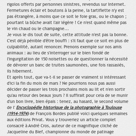
rigolos offerts par personnes sinistres, revendus sur Internet.
Fermetures éclair et boutons à la peine, la tartiflette n'y est
pas étrangère, à moins que ce soit le foie gras, ou le chapon ;
pourtant la bûche avait l'air légère ! Ce n'est quand même pas
le vin chaud ou le champagne...
Je vous le dis tout de suite, cette attitude n'est pas la bonne.
C'est déjà pénible d'être bouffi : s'il faut que ce soit en plus de
culpabilité, autant renoncer. Prenons exemple sur nos amis
animaux : au lieu de s'interroger sur le bien fondé de
l'ingurgitation de 150 noisettes ou de questionner la nécessité
de dévorer un banc de truites saumonées, une fois rassasiés,
ils hibernent.
Et après tout, que va-t-il se passer de vraiment si intéressant
d'ici la fin du mois de mars ? Ne pourrions nous pas aussi
décider de passer les trois prochains mois au lit et n'en sortir
qu'au retour des beaux jours ? Il suffirait pour cela de se munir
d'un bon livre, bien épais : tenez, au hasard, le second volume
de l'
Encyclopédie historique de la photographie à Toulouse
(1914-1974)
de François Bordes publié voici quelques semaines
aux éditions Privat. Vous y trouveriez un article complet
consacré à André Cros, auteur de ce magnifique cliché de
Jacqueline du Bief, championne du monde de patinage