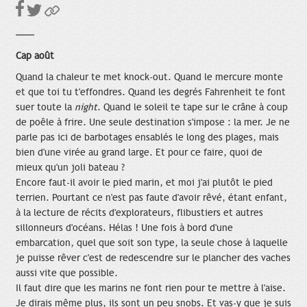
Cap août
Quand la chaleur te met knock-out. Quand le mercure monte
et que toi tu t'effondres. Quand les degrés Fahrenheit te font
suer toute la
night
. Quand le soleil te tape sur le crâne à coup
de poêle à frire. Une seule destination s'impose : la mer. Je ne
parle pas ici de barbotages ensablés le long des plages, mais
bien d'une virée au grand large. Et pour ce faire, quoi de
mieux qu'un joli bateau ?
Encore faut-il avoir le pied marin, et moi j'ai plutôt le pied
terrien. Pourtant ce n'est pas faute d'avoir rêvé, étant enfant,
à la lecture de récits d'explorateurs, flibustiers et autres
sillonneurs d'océans. Hélas ! Une fois à bord d'une
embarcation, quel que soit son type, la seule chose à laquelle
je puisse rêver c'est de redescendre sur le plancher des vaches
aussi vite que possible.
Il faut dire que les marins ne font rien pour te mettre à l'aise.
Je dirais même plus, ils sont un peu snobs. Et vas-y que je suis