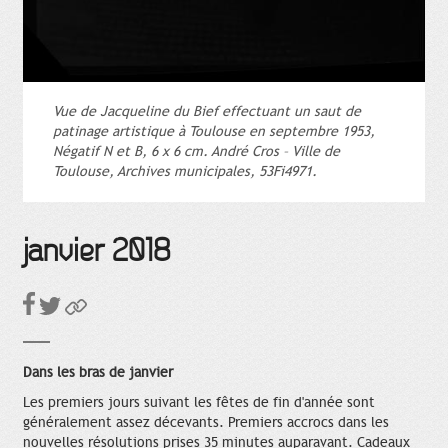
Vue de Jacqueline du Bief effectuant un saut de
patinage artistique à Toulouse en septembre 1953,
Négatif N et B, 6 x 6 cm. André Cros – Ville de
Toulouse, Archives municipales, 53Fi4971.
janvier 2018
Dans les bras de janvier
Les premiers jours suivant les fêtes de fin d'année sont
généralement assez décevants. Premiers accrocs dans les
nouvelles résolutions prises 35 minutes auparavant. Cadeaux