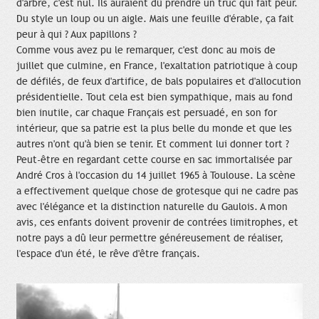
d'arbre, c'est nul. Ils auraient dû prendre un truc qui fait peur.
Du style un loup ou un aigle. Mais une feuille d'érable, ça fait
peur à qui ? Aux papillons ?
Comme vous avez pu le remarquer, c'est donc au mois de
juillet que culmine, en France, l'exaltation patriotique à coup
de défilés, de feux d'artifice, de bals populaires et d'allocution
présidentielle. Tout cela est bien sympathique, mais au fond
bien inutile, car chaque Français est persuadé, en son for
intérieur, que sa patrie est la plus belle du monde et que les
autres n'ont qu'à bien se tenir. Et comment lui donner tort ?
Peut-être en regardant cette course en sac immortalisée par
André Cros à l'occasion du 14 juillet 1965 à Toulouse. La scène
a effectivement quelque chose de grotesque qui ne cadre pas
avec l'élégance et la distinction naturelle du Gaulois. A mon
avis, ces enfants doivent provenir de contrées limitrophes, et
notre pays a dû leur permettre généreusement de réaliser,
l'espace d'un été, le rêve d'être français.