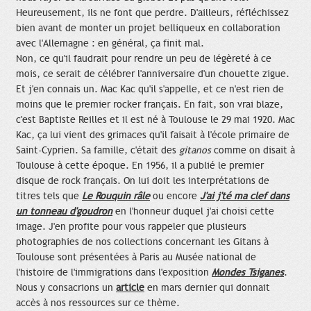
Heureusement, ils ne font que perdre. D'ailleurs, réfléchissez
bien avant de monter un projet belliqueux en collaboration
avec l'Allemagne : en général, ça finit mal.
Non, ce qu'il faudrait pour rendre un peu de légèreté à ce
mois, ce serait de célébrer l'anniversaire d'un chouette zigue.
Et j'en connais un. Mac Kac qu'il s'appelle, et ce n'est rien de
moins que le premier rocker français. En fait, son vrai blaze,
c'est Baptiste Reilles et il est né à Toulouse le 29 mai 1920. Mac
Kac, ça lui vient des grimaces qu'il faisait à l'école primaire de
Saint-Cyprien. Sa famille, c'était des
gitanos
comme on disait à
Toulouse à cette époque. En 1956, il a publié le premier
disque de rock français. On lui doit les interprétations de
titres tels que
Le Rouquin râle
ou encore
J'ai j'té ma clef dans
un tonneau d'goudron
en l'honneur duquel j'ai choisi cette
image. J'en profite pour vous rappeler que plusieurs
photographies de nos collections concernant les Gitans à
Toulouse sont présentées à Paris au Musée national de
l'histoire de l'immigrations dans l'exposition
Mondes Tsiganes
.
Nous y consacrions un
article
en mars dernier qui donnait
accès à nos ressources sur ce thème.