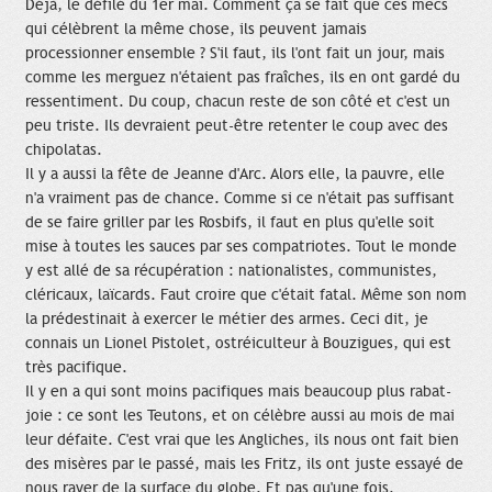
Déjà, le défilé du 1er mai. Comment ça se fait que ces mecs
qui célèbrent la même chose, ils peuvent jamais
processionner ensemble ? S'il faut, ils l'ont fait un jour, mais
comme les merguez n'étaient pas fraîches, ils en ont gardé du
ressentiment. Du coup, chacun reste de son côté et c'est un
peu triste. Ils devraient peut-être retenter le coup avec des
chipolatas.
Il y a aussi la fête de Jeanne d'Arc. Alors elle, la pauvre, elle
n'a vraiment pas de chance. Comme si ce n'était pas suffisant
de se faire griller par les Rosbifs, il faut en plus qu'elle soit
mise à toutes les sauces par ses compatriotes. Tout le monde
y est allé de sa récupération : nationalistes, communistes,
cléricaux, laïcards. Faut croire que c'était fatal. Même son nom
la prédestinait à exercer le métier des armes. Ceci dit, je
connais un Lionel Pistolet, ostréiculteur à Bouzigues, qui est
très pacifique.
Il y en a qui sont moins pacifiques mais beaucoup plus rabat-
joie : ce sont les Teutons, et on célèbre aussi au mois de mai
leur défaite. C'est vrai que les Angliches, ils nous ont fait bien
des misères par le passé, mais les Fritz, ils ont juste essayé de
nous rayer de la surface du globe. Et pas qu'une fois.