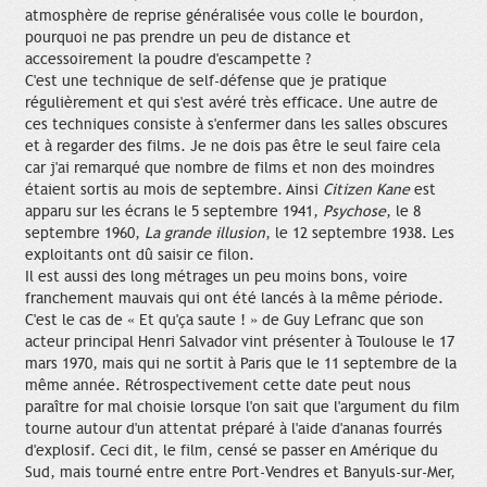
atmosphère de reprise généralisée vous colle le bourdon,
pourquoi ne pas prendre un peu de distance et
accessoirement la poudre d'escampette ?
C'est une technique de self-défense que je pratique
régulièrement et qui s'est avéré très efficace. Une autre de
ces techniques consiste à s'enfermer dans les salles obscures
et à regarder des films. Je ne dois pas être le seul faire cela
car j'ai remarqué que nombre de films et non des moindres
étaient sortis au mois de septembre. Ainsi
Citizen Kane
est
apparu sur les écrans le 5 septembre 1941,
Psychose
, le 8
septembre 1960,
La grande illusion
, le 12 septembre 1938. Les
exploitants ont dû saisir ce filon.
Il est aussi des long métrages un peu moins bons, voire
franchement mauvais qui ont été lancés à la même période.
C'est le cas de « Et qu'ça saute ! » de Guy Lefranc que son
acteur principal Henri Salvador vint présenter à Toulouse le 17
mars 1970, mais qui ne sortit à Paris que le 11 septembre de la
même année. Rétrospectivement cette date peut nous
paraître for mal choisie lorsque l'on sait que l'argument du film
tourne autour d'un attentat préparé à l'aide d'ananas fourrés
d'explosif. Ceci dit, le film, censé se passer en Amérique du
Sud, mais tourné entre entre Port-Vendres et Banyuls-sur-Mer,