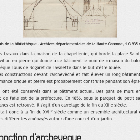
is de la bibliothèque - Archives départementales de la Haute-Garonne, 1 G 935 
s travaux dans la maison de la chapellenie, qui borde la place Sain
villon en pierre qui donne à ce bâtiment le nom de « maison du balco
vêque Louis de Nogaret de Lavalette dans le but d'être louée.
s constructions devant l'archevêché et fait élever un long bâtiment 
rnance brique et pierre est probablement construite pendant son épis
 ont été conservés dans le bâtiment actuel. Des pans de murs enti
et de l'aile est de la préfecture. En 1856, sous le parquet du petit 
cs est retrouvé. Il s'agit d'un carrelage de la fin du XIIIe siècle.
e
tait donc à la fin du XVII
siècle comme un ensemble architectural di
s différentes aménagés autour d'une cour et d'un jardin.
fonction d’archevêque