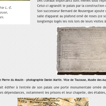
Des travaux importants sont menés sous l'épi
Celui-ci agrandit le palais par la construction
hie L.-E.
Son successeur Bernard de Rousergue ajoute un
louse,
salle d'apparat au plafond orné de roses (ce s
es.
longtemps logés les rois lors de leurs visites 
e Pierre du Moulin - photographie Daniel Martin. Ville de Toulouse, Musée des Aug
fait édifier à l'entrée de son palais une porte monumentale ornée 
urs dépendances, notamment les prisons et leur chapelle, des étables,