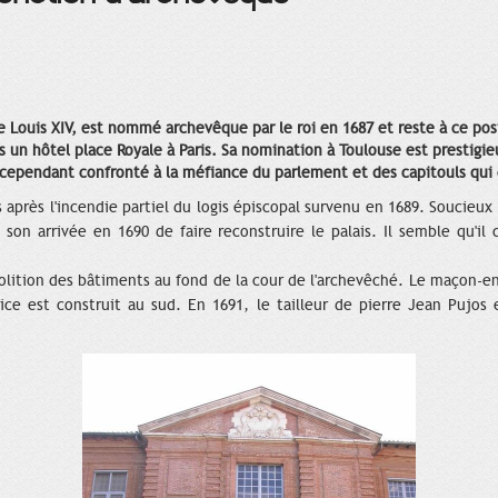
e Louis XIV, est nommé archevêque par le roi en 1687 et reste à ce p
dans un hôtel place Royale à Paris. Sa nomination à Toulouse est prestigie
 cependant confronté à la méfiance du parlement et des capitouls qui ch
s après l'incendie partiel du logis épiscopal survenu en 1689. Soucieux
son arrivée en 1690 de faire reconstruire le palais. Il semble qu'il
lition des bâtiments au fond de la cour de l'archevêché. Le maçon-en
ce est construit au sud. En 1691, le tailleur de pierre Jean Pujos e