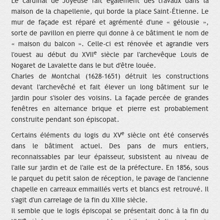
Le cardinal de Joyeuse fait également des travaux dans la
maison de la chapellenie, qui borde la place Saint-Étienne. Le
mur de façade est réparé et agrémenté d'une « gélousie »,
sorte de pavillon en pierre qui donne à ce bâtiment le nom de
« maison du balcon ». Celle-ci est rénovée et agrandie vers
e
l'ouest au début du XVII
siècle par l'archevêque Louis de
Nogaret de Lavalette dans le but d'être louée.
Charles de Montchal (1628-1651) détruit les constructions
devant l'archevêché et fait élever un long bâtiment sur le
jardin pour s'isoler des voisins. La façade percée de grandes
fenêtres en alternance brique et pierre est probablement
construite pendant son épiscopat.
e
Certains éléments du logis du XV
siècle ont été conservés
dans le bâtiment actuel. Des pans de murs entiers,
reconnaissables par leur épaisseur, subsistent au niveau de
l'aile sur jardin et de l'aile est de la préfecture. En 1856, sous
le parquet du petit salon de réception, le pavage de l'ancienne
chapelle en carreaux emmaillés verts et blancs est retrouvé. Il
s'agit d'un carrelage de la fin du XIIIe siècle.
Il semble que le logis épiscopal se présentait donc à la fin du
e