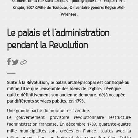
Bâtiment de la rue Saint-Jacques - photographie L.-E. Friquart et L.
Krispin, 2007 ©Ville de Toulouse, ©Inventaire général Région Midi-
Pyrénées.
Le palais et l’administration
pendant la Révolution
Suite à la Révolution, le palais archiépiscopal est confisqué au
même titre que l'ensemble des biens de l'Eglise. L'évêque
quitte définitivement son ancienne demeure, déjà occupée
par différents services publics, en 1793.
Une grande partie du mobilier est vendue.
Le gouvernement provisoire révolutionnaire restructure
l'administration française. En décembre 1789, quarante-quatre
mille municipalités sont créées en France, toutes avec la
même organisation, un Maire et des conseillers élus. Cette