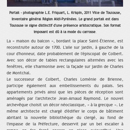
Portail - photographie L.E. Friquart, L. Krispin, 2011 Ville de Toulouse,
Inventaire général Région Midi-Pyrénées. Le grand portail est dans
Toulouse le signe distinctif d'une présence aristocratique. Son format
imposant est dû à la mode du carrosse
.
La « maison du balcon », bordant la place Saint-Étienne, est
reconstruite autour de 1700. L'aile sur jardin, à gauche de la
cour d'honneur, date probablement de l'épiscopat de Colbert.
Avec son décor de tables rectangulaires alternées avec les
fenêtres, elle s'harmonise avec la façade sur jardin de Charles
de Montchal.
Le successeur de Colbert, Charles Loménie de Brienne,
participe également aux embellissements du palais. Ses
appartements privés ainsi que les pièces de réception sont
aménagés par l'architecte Jean-Arnaud Raymond. Le nouvel
archevêque choisit un décor néoclassique, « à la grecque ». Le
même architecte est chargé d'édifier le corps de bâtiment
abritant la nouvelle bibliothèque du clergé, au fond de
l'impasse de la Préfecture, desservit par un bel escalier à