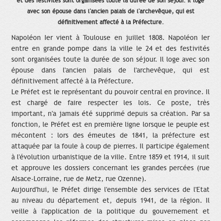
et des festivités sont organisées toute la durée de son séjour. Il loge
avec son épouse dans l'ancien palais de l'archevêque, qui est
définitivement affecté à la Préfecture.
Napoléon Ier vient à Toulouse en juillet 1808. Napoléon Ier
entre en grande pompe dans la ville le 24 et des festivités
sont organisées toute la durée de son séjour. Il loge avec son
épouse dans l'ancien palais de l'archevêque, qui est
définitivement affecté à la Préfecture.
Le Préfet est le représentant du pouvoir central en province. Il
est chargé de faire respecter les lois. Ce poste, très
important, n'a jamais été supprimé depuis sa création. Par sa
fonction, le Préfet est en première ligne lorsque le peuple est
mécontent : lors des émeutes de 1841, la préfecture est
attaquée par la foule à coup de pierres. Il participe également
à l'évolution urbanistique de la ville. Entre 1859 et 1914, il suit
et approuve les dossiers concernant les grandes percées (rue
Alsace-Lorraine, rue de Metz, rue Ozenne).
Aujourd'hui, le Préfet dirige l'ensemble des services de l'Etat
au niveau du département et, depuis 1941, de la région. Il
veille à l'application de la politique du gouvernement et