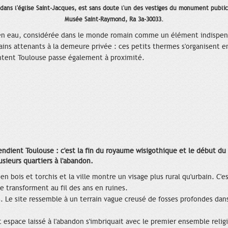
ans l'église Saint-Jacques, est sans doute l'un des vestiges du monument public 
Musée Saint-Raymond, Ra 3a-30033.
en eau, considérée dans le monde romain comme un élément indispensab
bains attenants à la demeure privée : ces petits thermes s'organisent en t
ntent Toulouse passe également à proximité.
cendient Toulouse : c'est la fin du royaume wisigothique et le début du
lusieurs quartiers à l'abandon.
en bois et torchis et la ville montre un visage plus rural qu'urbain. C'
se transforment au fil des ans en ruines.
s. Le site ressemble à un terrain vague creusé de fosses profondes dan
 espace laissé à l'abandon s'imbriquait avec le premier ensemble relig