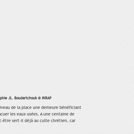
raphie JL. Boudartchouk © INRAP
u niveau de la place une demeure bénéficiant
vacuer les eaux usées. A une centaine de
tre sert-il déjà au culte chrétien, car