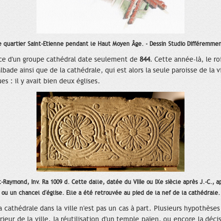
e quartier Saint-Etienne pendant le Haut Moyen Âge. - Dessin Studio Différemmen
nce d'un groupe cathédral date seulement de
844
. Cette année-là, le ro
bade ainsi que de la cathédrale, qui est alors la seule paroisse de la 
es : il y avait bien deux églises.
-Raymond, Inv. Ra 1009 d. Cette dalle, datée du VIIIe ou IXe siècle après J.-C.,
ou un chancel d'église. Elle a été retrouvée au pied de la nef de la cathédrale.
la cathédrale dans la ville n'est pas un cas à part. Plusieurs hypothès
térieur de la ville, la réutilisation d'un temple païen, ou encore la d