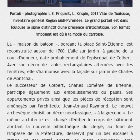
Portail - photographie L.E. Friquart, L. Krispin, 2011 Ville de Toulouse,
Inventaire général Région Midi-Pyrénées. Le grand portail est dans
Toulouse le signe distinctif d'une présence aristocratique. Son format
imposant est dû à la mode du carrosse
.
La « maison du balcon », bordant la place Saint-Étienne, est
reconstruite autour de 1700. L'aile sur jardin, à gauche de la
cour d'honneur, date probablement de l'épiscopat de Colbert.
Avec son décor de tables rectangulaires alternées avec les
fenêtres, elle s'harmonise avec la façade sur jardin de Charles
de Montchal.
Le successeur de Colbert, Charles Loménie de Brienne,
participe également aux embellissements du palais. Ses
appartements privés ainsi que les pièces de réception sont
aménagés par l'architecte Jean-Arnaud Raymond. Le nouvel
archevêque choisit un décor néoclassique, « à la grecque ». Le
même architecte est chargé d'édifier le corps de bâtiment
abritant la nouvelle bibliothèque du clergé, au fond de
l'impasse de la Préfecture, desservit par un bel escalier à