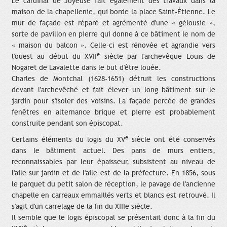
Le cardinal de Joyeuse fait également des travaux dans la
maison de la chapellenie, qui borde la place Saint-Étienne. Le
mur de façade est réparé et agrémenté d'une « gélousie »,
sorte de pavillon en pierre qui donne à ce bâtiment le nom de
« maison du balcon ». Celle-ci est rénovée et agrandie vers
e
l'ouest au début du XVII
siècle par l'archevêque Louis de
Nogaret de Lavalette dans le but d'être louée.
Charles de Montchal (1628-1651) détruit les constructions
devant l'archevêché et fait élever un long bâtiment sur le
jardin pour s'isoler des voisins. La façade percée de grandes
fenêtres en alternance brique et pierre est probablement
construite pendant son épiscopat.
e
Certains éléments du logis du XV
siècle ont été conservés
dans le bâtiment actuel. Des pans de murs entiers,
reconnaissables par leur épaisseur, subsistent au niveau de
l'aile sur jardin et de l'aile est de la préfecture. En 1856, sous
le parquet du petit salon de réception, le pavage de l'ancienne
chapelle en carreaux emmaillés verts et blancs est retrouvé. Il
s'agit d'un carrelage de la fin du XIIIe siècle.
Il semble que le logis épiscopal se présentait donc à la fin du
e