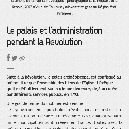
Bâtiment de la rue Saint-Jacques - photographie L.-E. Friquart et L.
Krispin, 2007 ©Ville de Toulouse, ©Inventaire général Région Midi-
Pyrénées.
Le palais et l’administration
pendant la Révolution
Suite à la Révolution, le palais archiépiscopal est confisqué au
même titre que l'ensemble des biens de l'Eglise. L'évêque
quitte définitivement son ancienne demeure, déjà occupée
par différents services publics, en 1793.
Une grande partie du mobilier est vendue.
Le gouvernement provisoire révolutionnaire restructure
l'administration française. En décembre 1789, quarante-quatre
mille municipalités sont créées en France, toutes avec la
même organisation, un Maire et des conseillers élus. Cette