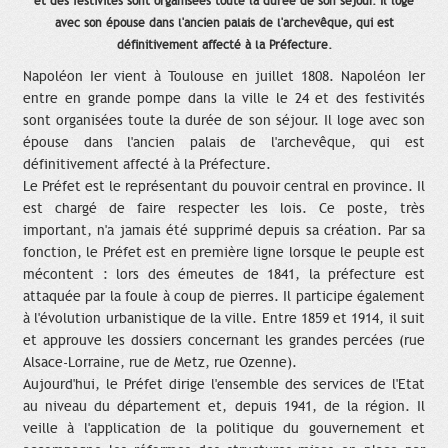
et des festivités sont organisées toute la durée de son séjour. Il loge
avec son épouse dans l'ancien palais de l'archevêque, qui est
définitivement affecté à la Préfecture.
Napoléon Ier vient à Toulouse en juillet 1808. Napoléon Ier
entre en grande pompe dans la ville le 24 et des festivités
sont organisées toute la durée de son séjour. Il loge avec son
épouse dans l'ancien palais de l'archevêque, qui est
définitivement affecté à la Préfecture.
Le Préfet est le représentant du pouvoir central en province. Il
est chargé de faire respecter les lois. Ce poste, très
important, n'a jamais été supprimé depuis sa création. Par sa
fonction, le Préfet est en première ligne lorsque le peuple est
mécontent : lors des émeutes de 1841, la préfecture est
attaquée par la foule à coup de pierres. Il participe également
à l'évolution urbanistique de la ville. Entre 1859 et 1914, il suit
et approuve les dossiers concernant les grandes percées (rue
Alsace-Lorraine, rue de Metz, rue Ozenne).
Aujourd'hui, le Préfet dirige l'ensemble des services de l'Etat
au niveau du département et, depuis 1941, de la région. Il
veille à l'application de la politique du gouvernement et