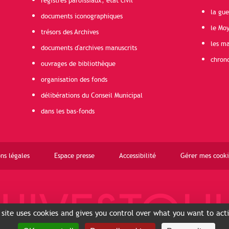
registres paroissiaux, état civil
la gu
documents iconographiques
le Mo
trésors des Archives
les ma
documents d'archives manuscrits
chron
ouvrages de bibliothèque
organisation des fonds
délibérations du Conseil Municipal
dans les bas-fonds
ns légales
Espace presse
Accessibilité
Gérer mes cooki
 site uses cookies and gives you control over what you want to act