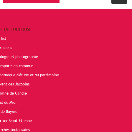
RE DE TOULOUSE
Hist
anciens
ologie et photographie
ransports en commun
liothèque d'étude et du patrimoine
vent des Jacobins
maine de Candie
al du Midi
 de Bayard
rtier Saint-Etienne
rchés toulousains