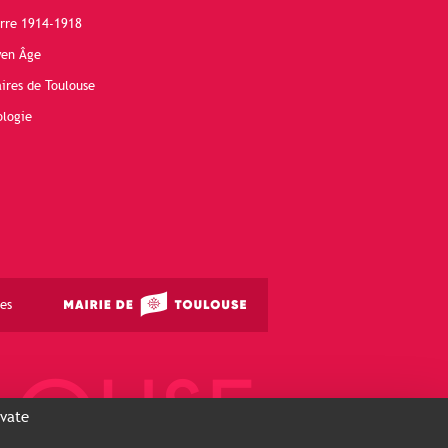
erre 1914-1918
yen Âge
ires de Toulouse
ologie
es
ivate