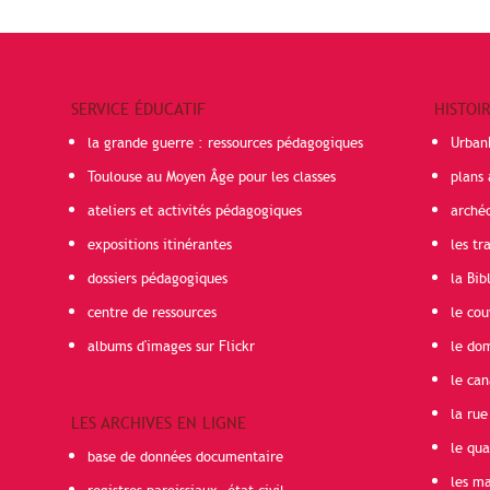
SERVICE ÉDUCATIF
HISTOI
la grande guerre : ressources pédagogiques
Urban
Toulouse au Moyen Âge pour les classes
plans 
ateliers et activités pédagogiques
arché
expositions itinérantes
les t
dossiers pédagogiques
la Bib
centre de ressources
le cou
albums d'images sur Flickr
le do
le can
la rue
LES ARCHIVES EN LIGNE
le qua
base de données documentaire
les ma