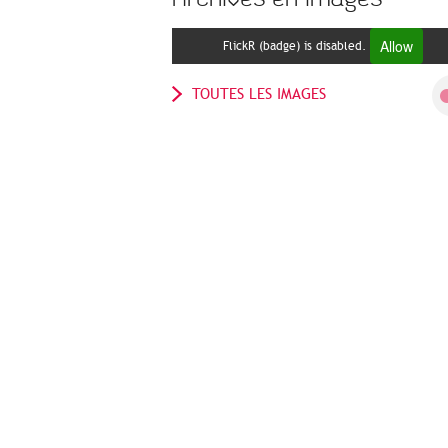
Allow
FlickR (badge) is disabled.
TOUTES LES IMAGES