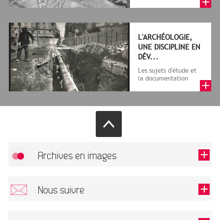
L'ARCHÉOLOGIE,
UNE DISCIPLINE EN
DÉV...
Les sujets d'étude et
la documentation
archéologique ont
beaucoup évolué entre
1855 et 197...
Archives en images
Allow
FlickR (badge) is disabled.
Nous suivre
TOUTES LES IMAGES
Renseigner votre email pour recevoir notre lettre d'information.