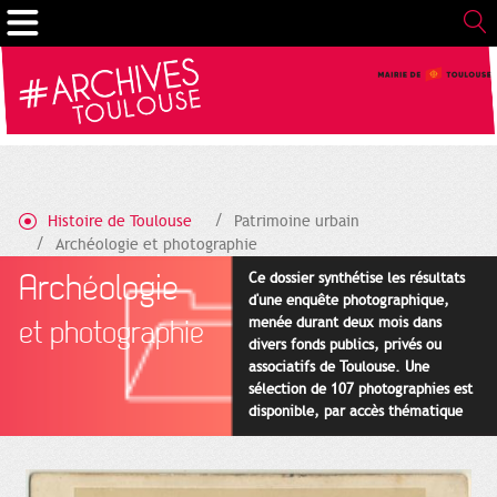
Cookies management panel
Histoire de Toulouse
Patrimoine urbain
Archéologie et photographie
developpementurbain
Archéologie
Ce dossier synthétise les résultats
d'une enquête photographique,
menée durant deux mois dans
et photographie
divers fonds publics, privés ou
associatifs de Toulouse. Une
sélection de 107 photographies est
disponible, par accès thématique
ou global. Rappelons que toute
reproduction de ces documents est
illégale sans l'autorisation de leurs