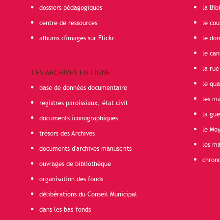
dossiers pédagogiques
la Bib
centre de ressources
le cou
albums d'images sur Flickr
le do
le can
la rue
LES ARCHIVES EN LIGNE
le qua
base de données documentaire
les ma
registres paroissiaux, état civil
la gu
documents iconographiques
le Mo
trésors des Archives
les ma
documents d'archives manuscrits
chron
ouvrages de bibliothèque
organisation des fonds
délibérations du Conseil Municipal
dans les bas-fonds