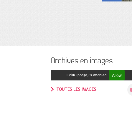
Archives en images
Allow
FlickR (badge) is disabled.
TOUTES LES IMAGES