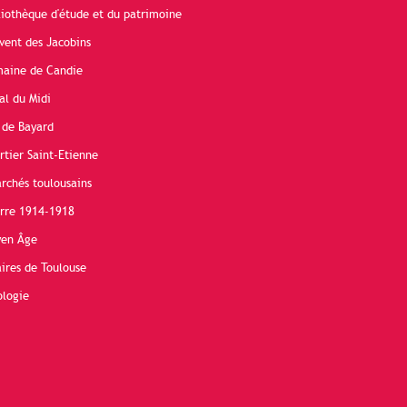
liothèque d'étude et du patrimoine
vent des Jacobins
maine de Candie
al du Midi
 de Bayard
rtier Saint-Etienne
rchés toulousains
erre 1914-1918
yen Âge
ires de Toulouse
ologie