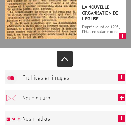
LA NOUVELLE
ORGANISATION DE
L'EGLISE...
D'après la loi de 1905,
l'État ne salarie ni ne
subventionne plus
aucun culte : les
minist...
Archives en images
Allow
FlickR (badge) is disabled.
Nous suivre
TOUTES LES IMAGES
Renseigner votre email pour recevoir notre lettre d'information.
Nos médias