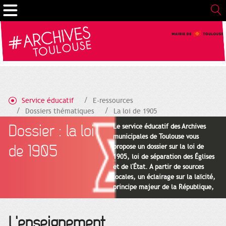
Cookies management panel
Service éducatif
E-ressources
Dossiers thématiques
La loi de 1905
L'enseignement
Dossier : la loi
Le service éducatif des Archives
municipales de Toulouse vous
de 1905
propose un dossier sur la loi de
1905, loi de séparation des Églises
et de l'État. A partir de sources
locales, un éclairage sur la laïcité,
principe majeur de la République,
dans le cadre des programmes
d'histoire et d'enseignement moral
et civique (EMC), du cycle 3 au
L'enseignement