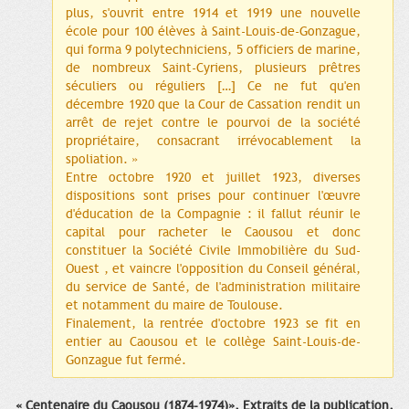
plus, s'ouvrit entre 1914 et 1919 une nouvelle
école pour 100 élèves à Saint-Louis-de-Gonzague,
qui forma 9 polytechniciens, 5 officiers de marine,
de nombreux Saint-Cyriens, plusieurs prêtres
séculiers ou réguliers […] Ce ne fut qu'en
décembre 1920 que la Cour de Cassation rendit un
arrêt de rejet contre le pourvoi de la société
propriétaire, consacrant irrévocablement la
spoliation. »
Entre octobre 1920 et juillet 1923, diverses
dispositions sont prises pour continuer l'œuvre
d'éducation de la Compagnie : il fallut réunir le
capital pour racheter le Caousou et donc
constituer la Société Civile Immobilière du Sud-
Ouest , et vaincre l'opposition du Conseil général,
du service de Santé, de l'administration militaire
et notamment du maire de Toulouse.
Finalement, la rentrée d'octobre 1923 se fit en
entier au Caousou et le collège Saint-Louis-de-
Gonzague fut fermé.
« Centenaire du Caousou (1874-1974)», Extraits de la publication,