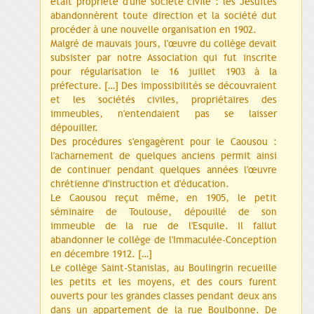
était propriété d'une société civile : les Jésuites
abandonnèrent toute direction et la société dut
procéder à une nouvelle organisation en 1902.
Malgré de mauvais jours, l'œuvre du collège devait
subsister par notre Association qui fut inscrite
pour régularisation le 16 juillet 1903 à la
préfecture. […] Des impossibilités se découvraient
et les sociétés civiles, propriétaires des
immeubles, n'entendaient pas se laisser
dépouiller.
Des procédures s'engagèrent pour le Caousou :
l'acharnement de quelques anciens permit ainsi
de continuer pendant quelques années l'œuvre
chrétienne d'instruction et d'éducation.
Le Caousou reçut même, en 1905, le petit
séminaire de Toulouse, dépouillé de son
immeuble de la rue de l'Esquile. Il fallut
abandonner le collège de l'Immaculée-Conception
en décembre 1912. […]
Le collège Saint-Stanislas, au Boulingrin recueille
les petits et les moyens, et des cours furent
ouverts pour les grandes classes pendant deux ans
dans un appartement de la rue Boulbonne. De