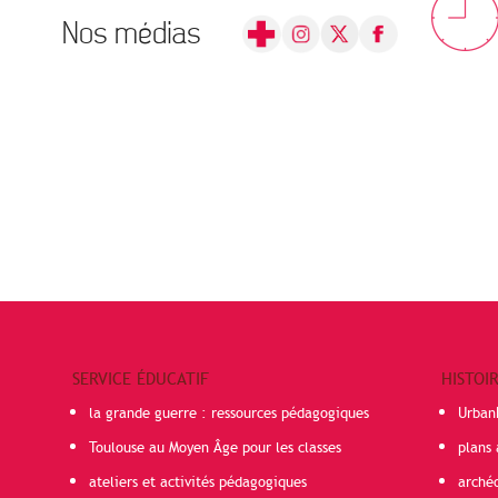
Nos médias
SERVICE ÉDUCATIF
HISTOI
la grande guerre : ressources pédagogiques
Urban
Toulouse au Moyen Âge pour les classes
plans 
ateliers et activités pédagogiques
arché