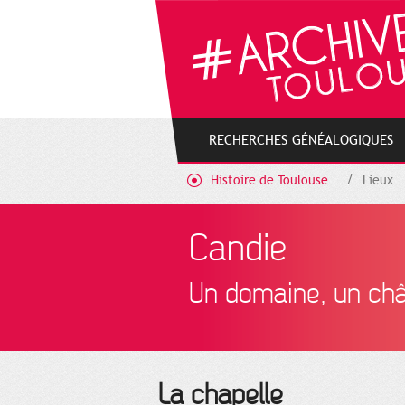
Gestion de vos préférences sur les cookies
RECHERCHES GÉNÉALOGIQUES
Histoire de Toulouse
Lieux
Candie
Un domaine, un ch
La chapelle