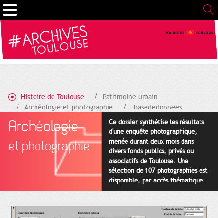
Gestion de vos préférences sur les cookies
Histoire de Toulouse
Patrimoine urbain
Archéologie et photographie
basededonnees
Archéologie
Ce dossier synthétise les résultats
d'une enquête photographique,
menée durant deux mois dans
et photographie
divers fonds publics, privés ou
associatifs de Toulouse. Une
sélection de 107 photographies est
disponible, par accès thématique
ou global. Rappelons que toute
reproduction de ces documents est
illégale sans l'autorisation de leurs