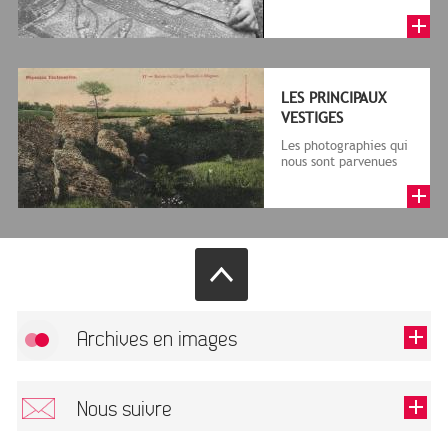
LES PRINCIPAUX
VESTIGES
Les photographies qui
nous sont parvenues
informent sur la ville
et son histoire. Elles
do...
Archives en images
Autoriser
FlickR (badge) est désactivé.
Nous suivre
TOUTES LES IMAGES