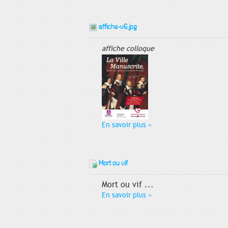
affiche-v6.jpg
affiche colloque
En savoir plus
»
Mort ou vif
Mort ou vif ...
En savoir plus
»