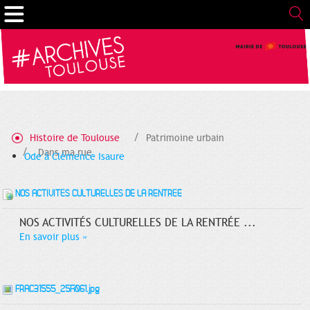
Gestion de vos préférences sur les cookies
Histoire de Toulouse
Patrimoine urbain
Dans ma rue
Ode à Clémence Isaure
NOS ACTIVITÉS CULTURELLES DE LA RENTRÉE
NOS ACTIVITÉS CULTURELLES DE LA RENTRÉE ...
En savoir plus
»
FRAC31555_25Fi061.jpg