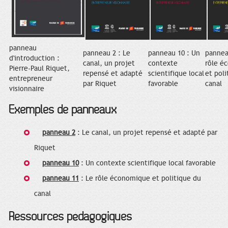
panneau
panneau 2 : Le
panneau 10 : Un
pannea
d'introduction :
canal, un projet
contexte
rôle é
Pierre-Paul Riquet,
repensé et adapté
scientifique local
et poli
entrepreneur
par Riquet
favorable
canal
visionnaire
Exemples de panneaux
panneau 2
: Le canal, un projet repensé et adapté par
Riquet
panneau 10
: Un contexte scientifique local favorable
panneau 11
: Le rôle économique et politique du
canal
Ressources pédagogiques