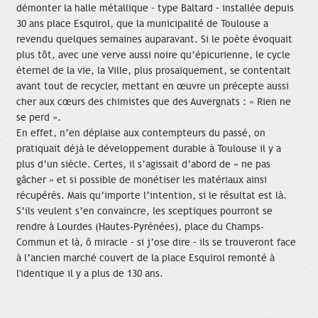
démonter la halle métallique – type Baltard – installée depuis
30 ans place Esquirol, que la municipalité de Toulouse a
revendu quelques semaines auparavant. Si le poète évoquait
plus tôt, avec une verve aussi noire qu’épicurienne, le cycle
éternel de la vie, la Ville, plus prosaïquement, se contentait
avant tout de recycler, mettant en œuvre un précepte aussi
cher aux cœurs des chimistes que des Auvergnats : « Rien ne
se perd ».
En effet, n’en déplaise aux contempteurs du passé, on
pratiquait déjà le développement durable à Toulouse il y a
plus d’un siècle. Certes, il s’agissait d’abord de « ne pas
gâcher » et si possible de monétiser les matériaux ainsi
récupérés. Mais qu’importe l’intention, si le résultat est là.
S’ils veulent s’en convaincre, les sceptiques pourront se
rendre à Lourdes (Hautes-Pyrénées), place du Champs-
Commun et là, ô miracle – si j’ose dire – ils se trouveront face
à l’ancien marché couvert de la place Esquirol remonté à
l'identique il y a plus de 130 ans.