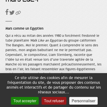
Mars comme un Egyptien
Qui a vécu au mitan des années 1980 a forcément fredonné le
tube planétaire
Walk Like an Egyptian
du groupe californien
The Bangles. Moi le premier. Quant à comprendre le sens des
paroles, mon anglais balbutiant ne me le permettait pas.
Cependant, le compositeur, Liam Sternberg, raconte que
l’idée lui en était venue lors d’une traversée agitée de la
Manche où les passagers marchaient précautionneusement, les
bras en l’air, les faisant ressembler aux figures égyptiennes
peintes sur les murs des tombeaux pharaoniens.
Ce site utilise des cookies afin de mesurer la
D’ailleurs nous célébrerons, le 4 mars, le 192e anniversaire de
fréquentation du site, de vous proposer des contenus
la mort de Jean-François Champollion qui, d’une façon plus
animés et interactifs et de partager du contenu sur les
scientifique, redonna vie aux hiéroglyphes qu’on ne parvenait
réseaux sociaux...
plus à lire depuis des siècles. Ce natif de Figeac fut, comme
beaucoup de ses contemporains, fasciné par l’Egypte à la suite
Tout accepter
Tout refuser
Personnaliser
de l’expédition scientifique qui suivi la campagne