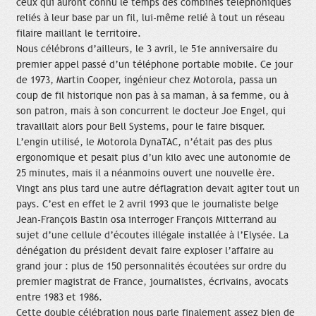
ceux qui auront connu le temps des combinés téléphoniques
reliés à leur base par un fil, lui-même relié à tout un réseau
filaire maillant le territoire.
Nous célébrons d’ailleurs, le 3 avril, le 51e anniversaire du
premier appel passé d’un téléphone portable mobile. Ce jour
de 1973, Martin Cooper, ingénieur chez Motorola, passa un
coup de fil historique non pas à sa maman, à sa femme, ou à
son patron, mais à son concurrent le docteur Joe Engel, qui
travaillait alors pour Bell Systems, pour le faire bisquer.
L’engin utilisé, le Motorola DynaTAC, n’était pas des plus
ergonomique et pesait plus d’un kilo avec une autonomie de
25 minutes, mais il a néanmoins ouvert une nouvelle ère.
Vingt ans plus tard une autre déflagration devait agiter tout un
pays. C’est en effet le 2 avril 1993 que le journaliste belge
Jean-François Bastin osa interroger François Mitterrand au
sujet d’une cellule d’écoutes illégale installée à l’Elysée. La
dénégation du président devait faire exploser l’affaire au
grand jour : plus de 150 personnalités écoutées sur ordre du
premier magistrat de France, journalistes, écrivains, avocats
entre 1983 et 1986.
Cette double célébration nous parle finalement assez bien de