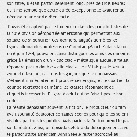
son titre, il était particulièrement long, près de trois heures
et il me semble que cette durée exceptionnelle avait rendu
nécessaire une sorte d’entracte.
J’avais été captivé par le fameux cricket des parachutistes de
la 101e division aéroportée américaine qui permettait aux
soldats de s’identifier. Ces derniers, largués derrières les
lignes allemandes au-dessus de Carentan (Manche) dans la nuit
du 6 juin 1944, pouvaient ainsi distinguer les amis des ennemis
grâce à l’émission d’un « clic-clac » métallique auquel il fallait
répondre par un double « clic-clac ». Je n’étais pas le seul à
avoir été fasciné, car tous les garçons que je connaissais
s’étaient immédiatement procuré ces engins, et le quartier, la
cour de récréation et même les classes résonnaient de
cliquetis incessants. Et gare à celui qui ne faisait pas le bon
code…
La réalité dépassant souvent la fiction, le producteur du film
avait souhaité édulcorer certaines scènes pour qu’elles soient
visibles par tous les publics. Mais parfois la fiction prend le pas
sur la réalité. Ainsi, un épisode célèbre du débarquement a vu
le parachutiste américain John Steele rester accroché au