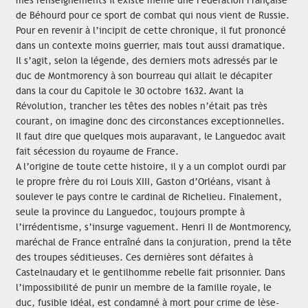
mes renseignements il existe même une Fédération Française
de Béhourd pour ce sport de combat qui nous vient de Russie.
Pour en revenir à l’incipit de cette chronique, il fut prononcé
dans un contexte moins guerrier, mais tout aussi dramatique.
Il s’agit, selon la légende, des derniers mots adressés par le
duc de Montmorency à son bourreau qui allait le décapiter
dans la cour du Capitole le 30 octobre 1632. Avant la
Révolution, trancher les têtes des nobles n’était pas très
courant, on imagine donc des circonstances exceptionnelles.
Il faut dire que quelques mois auparavant, le Languedoc avait
fait sécession du royaume de France.
A l’origine de toute cette histoire, il y a un complot ourdi par
le propre frère du roi Louis XIII, Gaston d’Orléans, visant à
soulever le pays contre le cardinal de Richelieu. Finalement,
seule la province du Languedoc, toujours prompte à
l’irrédentisme, s’insurge vaguement. Henri II de Montmorency,
maréchal de France entraîné dans la conjuration, prend la tête
des troupes séditieuses. Ces dernières sont défaites à
Castelnaudary et le gentilhomme rebelle fait prisonnier. Dans
l’impossibilité de punir un membre de la famille royale, le
duc, fusible idéal, est condamné à mort pour crime de lèse-