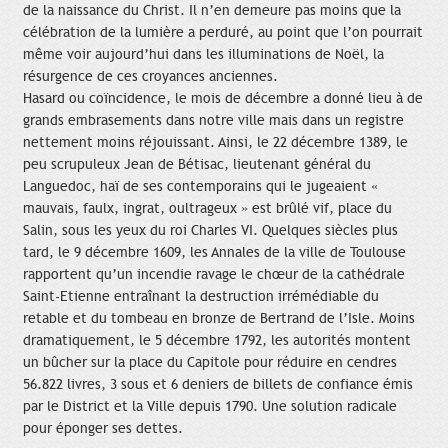
de la naissance du Christ. Il n’en demeure pas moins que la
célébration de la lumière a perduré, au point que l’on pourrait
même voir aujourd’hui dans les illuminations de Noël, la
résurgence de ces croyances anciennes.
Hasard ou coïncidence, le mois de décembre a donné lieu à de
grands embrasements dans notre ville mais dans un registre
nettement moins réjouissant. Ainsi, le 22 décembre 1389, le
peu scrupuleux Jean de Bétisac, lieutenant général du
Languedoc, haï de ses contemporains qui le jugeaient «
mauvais, faulx, ingrat, oultrageux » est brûlé vif, place du
Salin, sous les yeux du roi Charles VI. Quelques siècles plus
tard, le 9 décembre 1609, les Annales de la ville de Toulouse
rapportent qu’un incendie ravage le chœur de la cathédrale
Saint-Etienne entraînant la destruction irrémédiable du
retable et du tombeau en bronze de Bertrand de l’Isle. Moins
dramatiquement, le 5 décembre 1792, les autorités montent
un bûcher sur la place du Capitole pour réduire en cendres
56.822 livres, 3 sous et 6 deniers de billets de confiance émis
par le District et la Ville depuis 1790. Une solution radicale
pour éponger ses dettes.