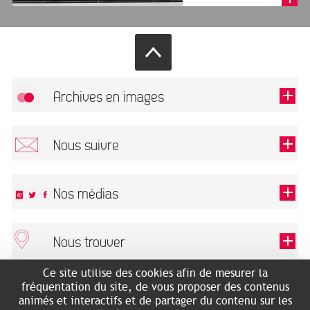
Archives en images
Autoriser
FlickR (badge) est désactivé.
Nous suivre
TOUTES LES IMAGES
Renseigner votre email pour recevoir notre lettre d'information.
Nos médias
Nous trouver
Ce champ est exigé.
OK
Ce site utilise des cookies afin de mesurer la
ARCHIVES MUNICIPALES
RECHERCHES GÉNÉALOGIQUES
fréquentation du site, de vous proposer des contenus
2 rue des Archives
NOUS CONNAÎTRE
animés et interactifs et de partager du contenu sur les